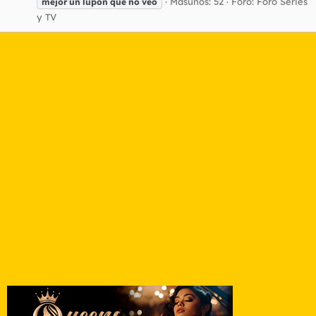
Masunos: 52
Foro:
Foro Series
mejor
un
lupón
que
no
veo
y TV