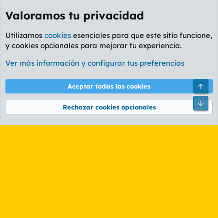
Valoramos tu privacidad
Utilizamos
cookies
esenciales para que este sitio funcione,
y cookies opcionales para mejorar tu experiencia.
Etiquetas
Ver más información y configurar tus preferencias
Cookies
PL OLDSTYLE AMARILLO
Cambiar fuente
Español (ES)
Arri
Aceptar todas las cookies
Contáctanos
Términos y reglas
Política de privacidad
Ayuda
R
Pie
S
Rechazar cookies opcionales
S
®
Community platform by XenForo
© 2010-2026 XenForo Ltd.