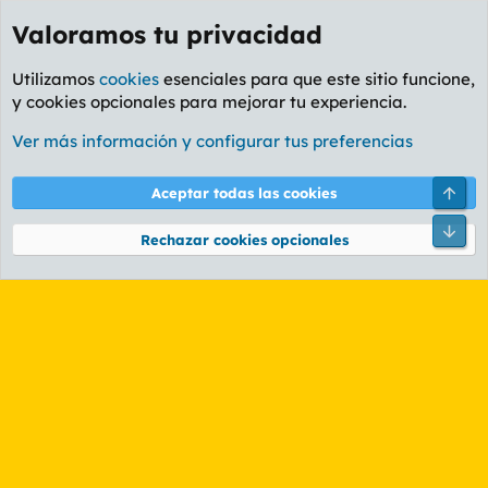
Valoramos tu privacidad
Utilizamos
cookies
esenciales para que este sitio funcione,
y cookies opcionales para mejorar tu experiencia.
Etiquetas
Ver más información y configurar tus preferencias
Cookies
PL OLDSTYLE AMARILLO
Cambiar fuente
Español (ES)
Arri
Aceptar todas las cookies
Contáctanos
Términos y reglas
Política de privacidad
Ayuda
R
Pie
S
Rechazar cookies opcionales
S
®
Community platform by XenForo
© 2010-2026 XenForo Ltd.