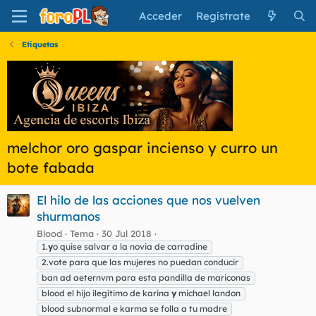
Acceder
Regístrate
Etiquetas
melchor oro gaspar incienso y curro un
bote fabada
El hilo de las acciones que nos vuelven
shurmanos
Blood
Tema
30 Jul 2018
1.
y
o quise salvar a la novia de carradine
2.vote para que las mujeres no puedan conducir
ban ad aeternvm para esta pandilla de mariconas
blood el hijo ilegítimo de karina
y
michael landon
blood subnormal e karma se folla a tu madre