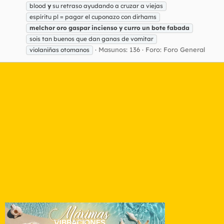
blood
y
su retraso ayudando a cruzar a viejas
espíritu pl = pagar el cuponazo con dirhams
melchor
oro
gaspar
incienso
y
curro
un
bote
fabada
sois tan buenos que dan ganas de vomitar
Masunos: 136
Foro:
Foro General
violaniñas otomanos