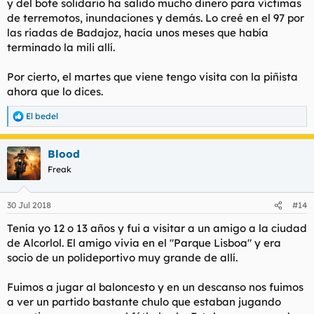
y del bote solidario ha salido mucho dinero para víctimas
de terremotos, inundaciones y demás. Lo creé en el 97 por
las riadas de Badajoz, hacía unos meses que había
terminado la mili allí.
Por cierto, el martes que viene tengo visita con la piñista
ahora que lo dices.
El bedel
R
e
a
Blood
c
c
Freak
i
o
n
30 Jul 2018
#14
e
s
Tenía yo 12 o 13 años y fui a visitar a un amigo a la ciudad
:
de Alcorlol. El amigo vivia en el "Parque Lisboa" y era
socio de un polideportivo muy grande de allí.
Fuimos a jugar al baloncesto y en un descanso nos fuimos
a ver un partido bastante chulo que estaban jugando