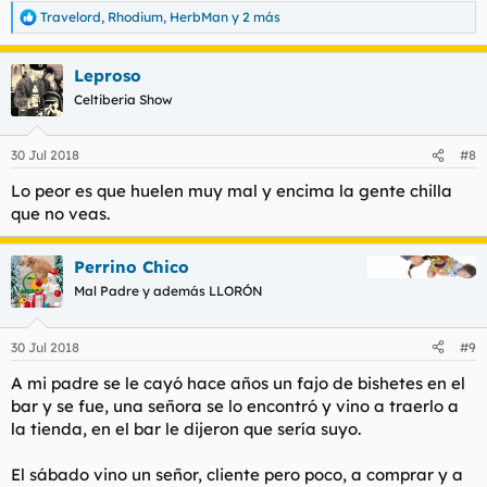
Travelord
,
Rhodium
,
HerbMan
y 2 más
R
e
a
Leproso
c
c
Celtiberia Show
i
o
n
30 Jul 2018
#8
e
s
Lo peor es que huelen muy mal y encima la gente chilla
:
que no veas.
Perrino Chico
Mal Padre y además LLORÓN
30 Jul 2018
#9
A mi padre se le cayó hace años un fajo de bishetes en el
bar y se fue, una señora se lo encontró y vino a traerlo a
la tienda, en el bar le dijeron que sería suyo.
El sábado vino un señor, cliente pero poco, a comprar y a