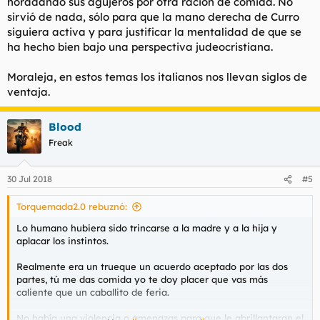
horadando sus agujeros por otra ración de comida. No
documentación y tarjetas intenté darle al niño los 300 euros
sirvió de nada, sólo para que la mano derecha de Curro
como propina por el buen acto, pero su padre no me dejó
siguiera activa y para justificar la mentalidad de que se
alegando que este tipo de acciones se hacen de corazón,
siempre pensando en el malestar que puede producirnos a
ha hecho bien bajo una perspectiva judeocristiana.
cada uno perder algo, y en lo reconfortante que resulta hacer
una buena acción.
Moraleja, en estos temas los italianos nos llevan siglos de
ventaja.
Aún con todo insistí en premiar la buena acción del chico y le
expliqué a ambos que gracias a esta acción podría irme de
viaje sin complicaciones, por lo que al menos me dejara
Blood
agradecerselo al chaval de alguna manera. Finalmente me dejó
Freak
darle 20 euros para comprar un álbum y unos cromos, poco me
pareció a mi por una acción tan de agradecer a un niño de las
generaciones de hoy en día.
30 Jul 2018
#5
Inmediatamente me acordé de que yo había provocado el
Torquemada2.0 rebuznó:
mismo sentimiento no hacía mucho a otra persona, y
realmente creo que las buenas acciones nos llegan de vuelta
Lo humano hubiera sido trincarse a la madre y a la hija y
en cualquier momento. También pienso que las malas también
aplacar los instintos.
vuelven, pero éstas con el doble de fuerza.
Realmente era un trueque un acuerdo aceptado por las dos
Se que es un poco ridículo pensar así y mas expresarlo en un
partes, tú me das comida yo te doy placer que vas más
foro de malotes como este, pero es lo que hay.
caliente que un caballito de feria.
No había una violencia o amenazas para que le abrillantaran el