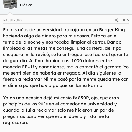
c
Clásico
i
o
n
30 Jul 2018
#15
e
s
En mis años de universidad trabajaba en un Burger King
:
haciendo algo de dinero para mis cosas. Estaba en el
turno de la noche y nos tocaba limpiar al cerrar. Dando
limpieza a las mesas me conseguí una cartera, del tipo
chequera, ni la revisé, se la entregué ipso facto al gerente
de guardia. Al final habían casi 1000 dolares entre
moneda EEUU y canadiense, me lo comentó el gerente. Yo
me sentí bien de haberla entregado. Al día siguiente la
fueron a reclamar. Ni me pasó por la mente quedarme con
el dinero porque hay algo que se llama karma.
Ya en una ocasión dejé mi casio fx 850P, ojo, que eran
principios de los 90´s en el comedor de universidad y
cuando la fui a reclamar solo me hicieron un par de
preguntas para ver que era el dueño y listo me la
regresaron.