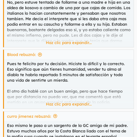
No, pero estuve tentado de follarme a una madre e hija en una
l
i
aldea de kosovo a cambio de una par que cajas de comida. Los
t
o
italianos lo hacian constantemente y pensaban que nosotros
e
tambien. Me decia el interprete que si les daba otra caja mas
m
podía entrar en su casucha y follarme a ella y su hija. Estaban
a
buenorras, bastante delgadas eso si, y yo estaba caliente como
el mismo infierno, pero no pude. Les dí dos cajas y le dije al
interprete que le dijera a la madre que no tenia que darme
Haz clic para expandir...
nada a cambio, que los españoles no eramos como los
italianos. Se tiró a mis pies llorando y en que me vi para que
Blood rebuznó:
me los soltara
Pues te felicito por tu decisión. Hiciste lo difícil y lo correcto.
Luego en la base me tuve que hacer dos pajotes en las duchas
Eso significa que aún tienes humanidad, vender tu alma al
del corimec pensando en el trio que podía haber hecho
diablo te habría reportado 5 minutos de satisfacción y toda
una vida de sentirte un mierda.
El otro día hablé con un buen amigo, pero que hace tiempo
que por distancia no puedo ver, que me comentó que está
metido en un grupo especial anticrimen de la policía.
Haz clic para expandir...
Me mandó una foto posando con 2 maletas repletas de billetes
curro jimenez rebuznó:
de 500 euros y otras 2 de cocaína que acababan de intervenir
en una operación. Me decía algo así como 1 maleta menos de
Eso mismo le paso a un sargento de la GC amigo de mi padre.
mierda en las calles y un emoji de alegría.
Estuvo muchos años por la Costa Blanca liado con el tema de
la mafia rusa cuando se instalaron en el levante español.