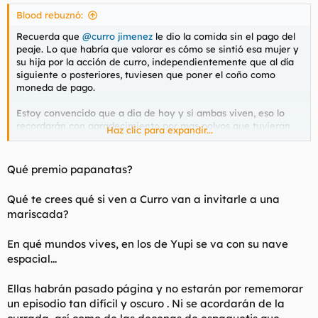
s
Blood rebuznó:
:
Recuerda que
@curro jimenez
le dio la comida sin el pago del
peaje. Lo que habría que valorar es cómo se sintió esa mujer y
su hija por la acción de curro, independientemente que al día
siguiente o posteriores, tuviesen que poner el coño como
moneda de pago.
Estoy convencido que a dia de hoy y si ambas viven, eso lo
recordarán con agradecimiento por mas polvos que tuvieran
Haz clic para expandir...
que pagar el resto de días por comer y seguro que durante esa
noche, madre e hija rezaron por lo que hizo curro. A mi me
parece mejor premio que el posible polvo, ¿no, mierda seca?
Qué premio papanatas?
Qué te crees qué si ven a Curro van a invitarle a una
mariscada?
En qué mundos vives, en los de Yupi se va con su nave
espacial...
Ellas habrán pasado página y no estarán por rememorar
un episodio tan difícil y oscuro . Ni se acordarán de la