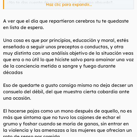
¿No te das cuenta de que tienes un discurso absurdo?.
Haz clic para expandir...
Si lo hubieras hecho por principios (como hizo claramente
@curro jimenez
), te importaría una mierda si luego otro se la
A ver que el día que repartieron cerebros tu te quedaste
folló para darle comida o no, lo importante es que TU no lo
en lista de espera.
habrías hecho y estarías en paz contigo mismo y encima
habrías hecho lo correcto.
Una cosa es que por principios, educación y moral, estés
enseñado a seguir unos preceptos o conductas, y otra
Es como si dices que devolver una cartera con dinero es
absurdo porque si esa persona vuelve a perderla no se la
muy distinta con una análisis objetivo de la situación veas
devolverán.
que era o no útil lo que hiciste salvo para amainar una voz
de la conciencia metida a sangre y fuego durante
Y te digo otra cosa mucho mas importante. Tu, claramente no
décadas
habrías hecho lo que hizo Curro pero por una simple y clara
razón, porque un tío como tu nunca se verá en una situación
Eso de quedarte a gusto consigo mismo no deja decser un
como la de Curro, sobre todo, porque si a un tío como tu le
faltan cojones para MODERAR UN PUTO FORO DE INTERNET,
consuelo del débil, del que muestra cierta cobardia ante
como coño ibas tu a alistarte a un ejército y empuñar un arma
una ocasión.
para ayudar a un conflicto bélico. Ni de coña, vamos.
El hacerse pajas como un mono después de aquello, no es
más que síntoma que no tuvo los cojones de echar el
grumo y foshar cuando se moría de ganas, sin entrar en
la violencia y las amenazas a las mujeres que ofrecían un
rato de sepso por comida.