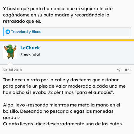
Y hasta qué punto humanicé que ni siquiera le cité
cagándome en su puta madre y recordándole lo
retrasado que es.
Travelord
y
Blood
R
e
a
LeChuck
c
c
Freak total
i
o
n
30 Jul 2018
#21
e
s
Iba hace un rato por la calle y dos teens que estaban
:
para ponerle un piso de valor moderado a cada una me
han dicho si llevaba 72 céntimos "para el autobús".
Algo llevo -respondo mientras me meto la mano en el
bolsillo. Deseando no pescar a ciegas las monedas
gordas-
Cuanto llevas -dice descaradamente una de las putas-