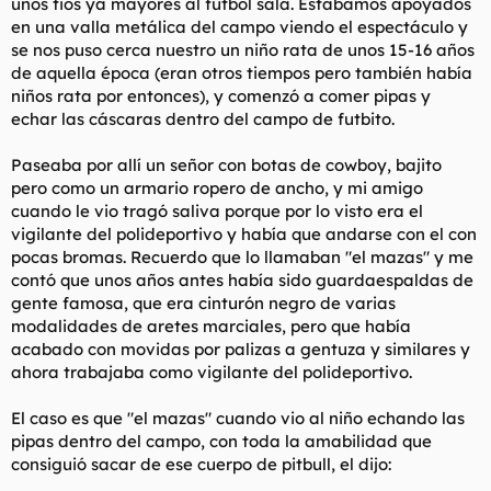
unos tios ya mayores al fútbol sala. Estabamos apoyados
en una valla metálica del campo viendo el espectáculo y
se nos puso cerca nuestro un niño rata de unos 15-16 años
de aquella época (eran otros tiempos pero también había
niños rata por entonces), y comenzó a comer pipas y
echar las cáscaras dentro del campo de futbito.
Paseaba por allí un señor con botas de cowboy, bajito
pero como un armario ropero de ancho, y mi amigo
cuando le vio tragó saliva porque por lo visto era el
vigilante del polideportivo y había que andarse con el con
pocas bromas. Recuerdo que lo llamaban "el mazas" y me
contó que unos años antes había sido guardaespaldas de
gente famosa, que era cinturón negro de varias
modalidades de aretes marciales, pero que había
acabado con movidas por palizas a gentuza y similares y
ahora trabajaba como vigilante del polideportivo.
El caso es que "el mazas" cuando vio al niño echando las
pipas dentro del campo, con toda la amabilidad que
consiguió sacar de ese cuerpo de pitbull, el dijo: