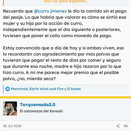
Haz clic para expandir...
micropene a Currito.
Recuerda que
@curro jimenez
le dio la comida sin el pago
Seguro que al día siguiente había un cazzo italiano horadando
del peaje. Lo que habría que valorar es cómo se sintió esa
sus agujeros por otra ración de comida. No sirvió de nada, sólo
mujer y su hija por la acción de curro,
para que la mano derecha de Curro siguiera activa y para
independientemente que al día siguiente o posteriores,
justificar la mentalidad de que se ha hecho bien bajo una
tuviesen que poner el coño como moneda de pago.
perspectiva judeocristiana.
Moraleja, en estos temas los italianos nos llevan siglos de
Estoy convencido que a dia de hoy y si ambas viven, eso
ventaja.
lo recordarán con agradecimiento por mas polvos que
tuvieran que pagar el resto de días por comer y seguro
que durante esa noche, madre e hija rezaron por lo que
hizo curro. A mi me parece mejor premio que el posible
polvo, ¿no, mierda seca?
Monstroid
,
Earth Wind and Fire
y
El bedel
R
e
a
Torquemada2.0
c
c
El calzonazos del Xanadú
i
o
n
30 Jul 2018
#6
e