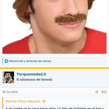
Monstroid
y
Amasijo de clones
R
e
a
Torquemada2.0
c
c
El calzonazos del Xanadú
i
o
n
30 Jul 2018
#12
e
s
Perrino Chico rebuznó:
:
A mi padre se le cayó hace años un fajo de bishetes en el bar y