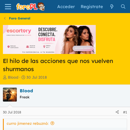
Acceder
Regístrate
Foro General
El hilo de las acciones que nos vuelven
shurmanos
I
F
Blood
30 Jul 2018
n
e
i
c
Blood
c
h
Freak
i
a
a
d
d
e
30 Jul 2018
#1
o
i
r
n
curro jimenez rebuznó:
d
i
e
c