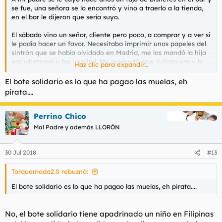
se fue, una señora se lo encontró y vino a traerlo a la tienda,
en el bar le dijeron que sería suyo.
El sábado vino un señor, cliente pero poco, a comprar y a ver si
le podía hacer un favor. Necesitaba imprimir unos papeles del
sintrón que se había olvidado en Madrid, me los mandó la hija
por whatsapp y los imprimí. Me preguntó que cuánto era y le
Haz clic para expandir...
dije que nada, ya ves tú 3 folios, y el hombre insistió y me dio
3€ que eché al bote solidario que tengo en la tienda, delante
El bote solidario es lo que ha pagao las muelas, eh
suyo para que lo viera clarostá.
pirata....
Perrino Chico
Mal Padre y además LLORÓN
30 Jul 2018
#13
Torquemada2.0 rebuznó:
El bote solidario es lo que ha pagao las muelas, eh pirata....
No, el bote solidario tiene apadrinado un niño en Filipinas