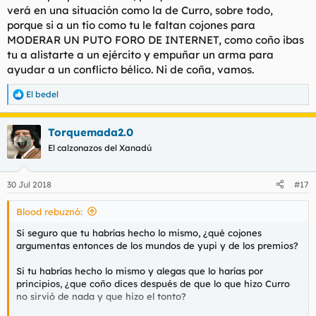
verá en una situación como la de Curro, sobre todo,
porque si a un tío como tu le faltan cojones para
MODERAR UN PUTO FORO DE INTERNET, como coño ibas
tu a alistarte a un ejército y empuñar un arma para
ayudar a un conflicto bélico. Ni de coña, vamos.
El bedel
R
e
a
Torquemada2.0
c
c
El calzonazos del Xanadú
i
o
n
30 Jul 2018
#17
e
s
Blood rebuznó:
:
Si seguro que tu habrías hecho lo mismo, ¿qué cojones
argumentas entonces de los mundos de yupi y de los premios?
Si tu habrías hecho lo mismo y alegas que lo harías por
principios, ¿que coño dices después de que lo que hizo Curro
no sirvió de nada y que hizo el tonto?