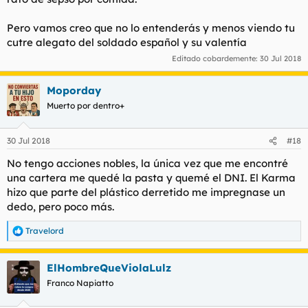
Pero vamos creo que no lo entenderás y menos viendo tu
cutre alegato del soldado español y su valentía
Editado cobardemente:
30 Jul 2018
Moporday
Muerto por dentro+
30 Jul 2018
#18
No tengo acciones nobles, la única vez que me encontré
una cartera me quedé la pasta y quemé el DNI. El Karma
hizo que parte del plástico derretido me impregnase un
dedo, pero poco más.
Travelord
R
e
a
ElHombreQueViolaLulz
c
c
Franco Napiatto
i
o