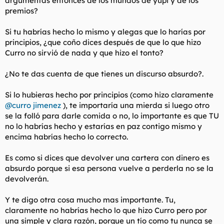
argumentas entonces de los mundos de yupi y de los
Que yo habría hecho posiblemente lo mismo que Curro,
premios?
seguro que si,
por eso que se llama principios o tontería
supina si me apuras , pero no quita que objetivamente
Si tu habrías hecho lo mismo y alegas que lo harías por
analizando la situación lo que hizo Curro no sirvió de nada y si
tenía ganas de foshar, lo que hizo simple y llanamente fue el
principios, ¿que coño dices después de que lo que hizo
tonto
Curro no sirvió de nada y que hizo el tonto?
¿No te das cuenta de que tienes un discurso absurdo?.
Si lo hubieras hecho por principios (como hizo claramente
@curro jimenez
), te importaría una mierda si luego otro
se la folló para darle comida o no, lo importante es que TU
no lo habrías hecho y estarías en paz contigo mismo y
encima habrías hecho lo correcto.
Es como si dices que devolver una cartera con dinero es
absurdo porque si esa persona vuelve a perderla no se la
devolverán.
Y te digo otra cosa mucho mas importante. Tu,
claramente no habrías hecho lo que hizo Curro pero por
una simple y clara razón, porque un tío como tu nunca se