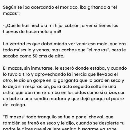
Según se iba acercando el morlaco, iba gritando a "el
mazas":
-¡¡Que le has hecho a mi hijo, cabrón, a ver si tienes los
huevos de hacérmelo a mi!!
La verdad es que daba miedo ver venir esa mole, que era
todo músculo y venas, mas cachas que "el mazas", pero le
sacaba como 30 cms de alto.
El mazas, sin inmutarse, le esperó donde estaba, y cuando
lo tuvo a tiro y aprovechando la inercia que llevaba el
otro, le dio un golpe en la garganta que lo paró en seco y
lo dejó sin respiración, para acto seguido soltarle una
ostia, que aún me retumba en los oídos como si atizas con
un bate a una sandía madura y que dejó grogui al padre
del colega.
"El mazas" todo tranquilo se fue a por el chaval, que
también se frenó en seco y le dijo, cuando se despierte tu
padre le dices que si quiere venir a buscarme ya sabe