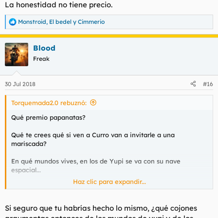
La honestidad no tiene precio.
Monstroid
,
El bedel
y
Cimmerio
R
e
a
Blood
c
c
Freak
i
o
n
30 Jul 2018
#16
e
s
Torquemada2.0 rebuznó:
:
Qué premio papanatas?
Qué te crees qué si ven a Curro van a invitarle a una
mariscada?
En qué mundos vives, en los de Yupi se va con su nave
espacial...
Haz clic para expandir...
Ellas habrán pasado página y no estarán por rememorar un
episodio tan difícil y oscuro . Ni se acordarán de la currada, así
como de las decenas de espaguetis que pasaron por caja.
Si seguro que tu habrías hecho lo mismo, ¿qué cojones