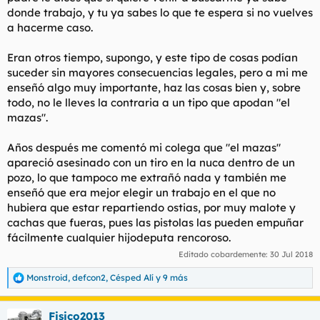
donde trabajo, y tu ya sabes lo que te espera si no vuelves
a hacerme caso.
Eran otros tiempo, supongo, y este tipo de cosas podían
suceder sin mayores consecuencias legales, pero a mi me
enseñó algo muy importante, haz las cosas bien y, sobre
todo, no le lleves la contraria a un tipo que apodan "el
mazas".
Años después me comentó mi colega que "el mazas"
apareció asesinado con un tiro en la nuca dentro de un
pozo, lo que tampoco me extrañó nada y también me
enseñó que era mejor elegir un trabajo en el que no
hubiera que estar repartiendo ostias, por muy malote y
cachas que fueras, pues las pistolas las pueden empuñar
fácilmente cualquier hijodeputa rencoroso.
Editado cobardemente:
30 Jul 2018
Monstroid
,
defcon2
,
Césped Alí
y 9 más
R
e
a
Fisico2013
c