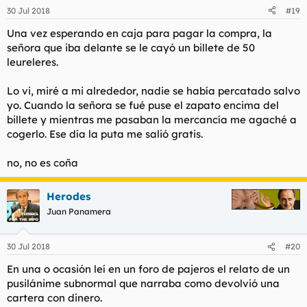
n
30 Jul 2018
#19
e
s
Una vez esperando en caja para pagar la compra, la
:
señora que iba delante se le cayó un billete de 50
leureleres.
Lo vi, miré a mi alrededor, nadie se había percatado salvo
yo. Cuando la señora se fué puse el zapato encima del
billete y mientras me pasaban la mercancía me agaché a
cogerlo. Ese día la puta me salió gratis.
no, no es coña
Herodes
Juan Panamera
30 Jul 2018
#20
En una o ocasión leí en un foro de pajeros el relato de un
pusilánime subnormal que narraba como devolvió una
cartera con dinero.