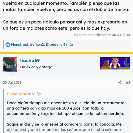
vuelta en cualquier momento. También pienso que las
malas también vuelven, pero éstas con el doble de fuerza.
Se que es un poco ridículo pensar así y mas expresarlo en
un foro de malotes como este, pero es lo que hay.
Editado cobardemente:
30 Jul 2018
Monstroid
,
defcon2
,
El bedel
y 4 más
R
e
a
liachu69
c
c
Disléxico y gallego
i
o
n
30 Jul 2018
#3
e
s
Blood rebuznó:
:
Hace algún tiempo me encontré en el suelo de un restaurante
una cartera con algo mas de 100 euros, con toda la
documentación y tarjetas del tipo al que se le habían perdido.
Saqué el dni y se lo enseñé al camarero por si lo conocía. Me
dijo que si y que era uno de los señores que estaba saliendo