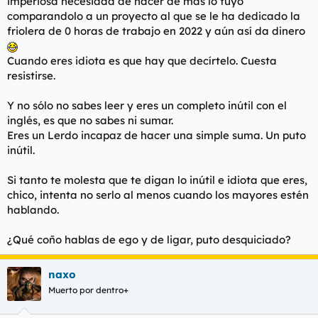
imperiosa necesidad de hacer de más lo tuyo
afirmaciones, pese a que tu has llegado ya de listillo en tu
comparandolo a un proyecto al que se le ha dedicado la
primer puto comentario
"si solo ganas eso algo mal estas
friolera de 0 horas de trabajo en 2022 y aún así da dinero
haciendo jojojo"
Se te ve el plumero de lejos, eres el tipico idiota con un ego
Cuando eres idiota es que hay que decírtelo. Cuesta
desmedido incapaz de aceptar que haya alguien mas
resistirse.
listo/guapo/preparado/loquesea que tu en la misma sala. El
tipico que para ligar tiene que hablar mal de su colega justo
Y no sólo no sabes leer y eres un completo inútil con el
cuando este se va un momento al baño. O que para ascender
inglés, es que no sabes ni sumar.
en la empresa en vez de currar duro, se dedica a ser la rata
chivata del jefe.
Eres un Lerdo incapaz de hacer una simple suma. Un puto
inútil.
Y a ver si haces bien tu puto trabajo de moderador y en vez de
ir amenazando con banear al que te deja en ridiculo, no
Si tanto te molesta que te digan lo inútil e idiota que eres,
enmierdas hilos ajenos. Que al final este hilo se ha quedado
chico, intenta no serlo al menos cuando los mayores estén
entre una pelea entre tu y yo por tus putas tonterias de niña
hablando.
llorona
¿Qué coño hablas de ego y de ligar, puto desquiciado?
naxo
Muerto por dentro+