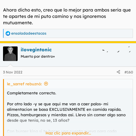
Ahora dicho esto, creo que lo mejor para ambos seria que
te apartes de mi puto camino y nos ignoremos
mutuamente.
ensaladadeestacas
R
e
a
ilovegintonic
c
c
Muerto por dentro+
i
o
n
3 Nov 2022
#160
e
s
le_sarref rebuznó:
:
Completamente correcto.
Por otro lado -y se que aqui me van a caer palos- mi
alimentacion se basa EXCLUSIVAMENTE en comida rapida.
Pizzas, hamburgesas y mierdas asi. Llevo sin comer algo sano
desde que tenia, no se, 13 años?
Con burger king si te haces una cuenta nueva para cada
Haz clic para expandir...