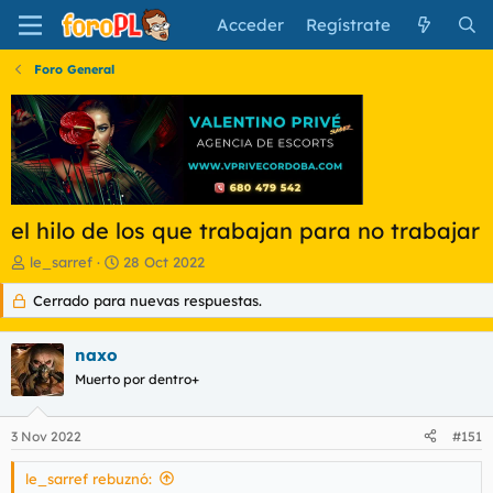
Acceder
Regístrate
Foro General
el hilo de los que trabajan para no trabajar
I
F
le_sarref
28 Oct 2022
n
e
Cerrado para nuevas respuestas.
i
c
c
h
i
a
naxo
a
d
d
Muerto por dentro+
e
o
i
r
n
3 Nov 2022
#151
d
i
e
c
le_sarref rebuznó:
l
i