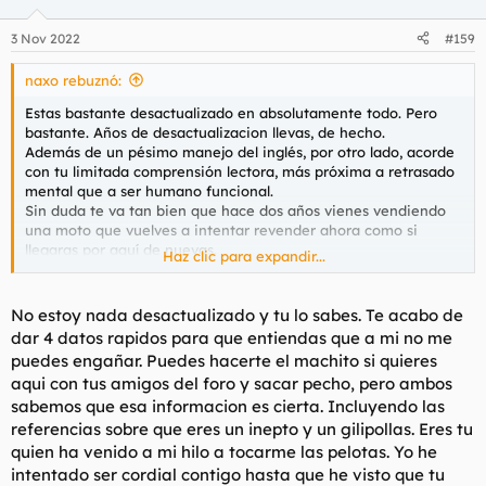
3 Nov 2022
#159
naxo rebuznó:
Estas bastante desactualizado en absolutamente todo. Pero
bastante. Años de desactualizacion llevas, de hecho.
Además de un pésimo manejo del inglés, por otro lado, acorde
con tu limitada comprensión lectora, más próxima a retrasado
mental que a ser humano funcional.
Sin duda te va tan bien que hace dos años vienes vendiendo
una moto que vuelves a intentar revender ahora como si
llegaras por aquí de nuevas.
Haz clic para expandir...
Está claro que eres un mamarracho XXL, y ahora va, dime
donde nos hemos conocido, que yo también me pueda reír.
No estoy nada desactualizado y tu lo sabes. Te acabo de
dar 4 datos rapidos para que entiendas que a mi no me
puedes engañar. Puedes hacerte el machito si quieres
aqui con tus amigos del foro y sacar pecho, pero ambos
sabemos que esa informacion es cierta. Incluyendo las
referencias sobre que eres un inepto y un gilipollas. Eres tu
quien ha venido a mi hilo a tocarme las pelotas. Yo he
intentado ser cordial contigo hasta que he visto que tu