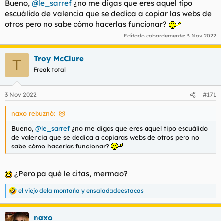
Bueno,
@le_sarref
¿no me digas que eres aquel tipo
escuálido de valencia que se dedica a copiar las webs de
otros pero no sabe cómo hacerlas funcionar?
Editado cobardemente:
3 Nov 2022
Troy McClure
T
Freak total
3 Nov 2022
#171
naxo rebuznó:
Bueno,
@le_sarref
¿no me digas que eres aquel tipo escuálido
de valencia que se dedica a copiaras webs de otros pero no
sabe cómo hacerlas funcionar?
¿Pero pa qué le citas, mermao?
el viejo dela montaña
y
ensaladadeestacas
R
e
a
naxo
c