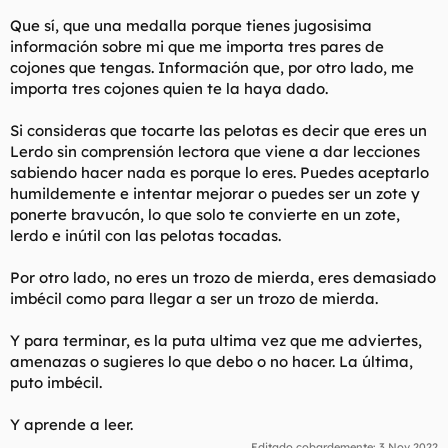
Que sí, que una medalla porque tienes jugosisima
Tambien te digo que eso se te ha acabado. Como yo te vea
información sobre mi que me importa tres pares de
posteando alguna foto/dato de algun forero sin su
consentimiento, inmediatamente ese forero tendra un mp mio.
cojones que tengas. Información que, por otro lado, me
importa tres cojones quien te la haya dado.
Ahora dicho esto, creo que lo mejor para ambos seria que te
apartes de mi puto camino y nos ignoremos mutuamente.
Si consideras que tocarte las pelotas es decir que eres un
Lerdo sin comprensión lectora que viene a dar lecciones
sabiendo hacer nada es porque lo eres. Puedes aceptarlo
humildemente e intentar mejorar o puedes ser un zote y
ponerte bravucón, lo que solo te convierte en un zote,
lerdo e inútil con las pelotas tocadas.
Por otro lado, no eres un trozo de mierda, eres demasiado
imbécil como para llegar a ser un trozo de mierda.
Y para terminar, es la puta ultima vez que me adviertes,
amenazas o sugieres lo que debo o no hacer. La última,
puto imbécil.
Y aprende a leer.
Editado cobardemente:
3 Nov 2022