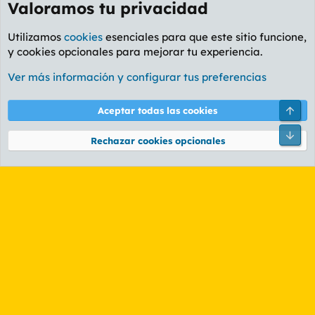
Valoramos tu privacidad
Utilizamos
cookies
esenciales para que este sitio funcione,
y cookies opcionales para mejorar tu experiencia.
Foro General
Ver más información y configurar tus preferencias
Cookies
PL OLDSTYLE AMARILLO
Cambiar fuente
Español (ES)
Arri
Aceptar todas las cookies
Contáctanos
Términos y reglas
Política de privacidad
Ayuda
R
Pie
S
Rechazar cookies opcionales
S
®
Community platform by XenForo
© 2010-2026 XenForo Ltd.