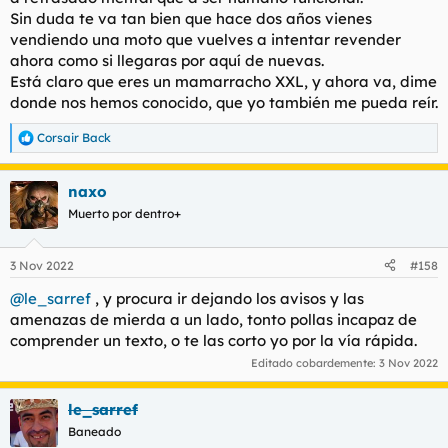
Sin duda te va tan bien que hace dos años vienes
gilipollas y un inepto? necesitas que diga tambien que tu
negocio de comparadores, aquel que montaste con P.S.,
vendiendo una moto que vuelves a intentar revender
facturaba la MAREANTE cifra de 300 y pico euros mensuales??
ahora como si llegaras por aquí de nuevas.
quieres que ponga por aqui tu curriculum de SECRETARIA y lo
Está claro que eres un mamarracho XXL, y ahora va, dime
comparemos con tus palabras unos hilos mas atras donde
donde nos hemos conocido, que yo también me pueda reír.
afirmas haber gestionado tropecientas redes de trafico y tener
mas de 10 años de experiencia?? eres un puto desecho
Corsair Back
humano y si tuvieras un minimo de dignidad te retirarias de
R
e
este hilo antes de que saque mas miseria tuya a relucir
a
naxo
c
c
Muerto por dentro+
i
o
n
3 Nov 2022
#158
e
s
@le_sarref
, y procura ir dejando los avisos y las
:
amenazas de mierda a un lado, tonto pollas incapaz de
comprender un texto, o te las corto yo por la vía rápida.
Editado cobardemente:
3 Nov 2022
le_sarref
Baneado