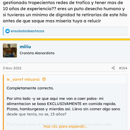
gestionado tropecientas redes de trafico y tener mas de
10 años de experiencia?? eres un puto desecho humano y
si tuvieras un minimo de dignidad te retirarias de este hilo
antes de que saque mas miseria tuya a relucir
ensaladadeestacas
R
e
a
miliu
c
c
Cronista Alanordista
i
o
n
3 Nov 2022
#154
e
s
le_sarref rebuznó:
:
Completamente correcto.
Por otro lado -y se que aqui me van a caer palos- mi
alimentacion se basa EXCLUSIVAMENTE en comida rapida.
Pizzas, hamburgesas y mierdas asi. Llevo sin comer algo sano
desde que tenia, no se, 13 años?
Con burger king si te haces una cuenta nueva para cada
Haz clic para expandir...
pedido, te regalan una whopper. Con papa johns si te haces