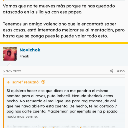
una cuenta nueva tambien y usas el codigo PIZZAGRATIS, te
Vamos que no te mueves más porque te has quedado
regalan una pizza con un pedido minimo de 14€ (ahi suelo
atascado en la silla ya con ese papeo.
aprovechar para pedir helados). A los del dominos pizza les
estuve sacando pizzas gratis casi un año. Cuando me pillaron,
Tenemos un amigo valenciano que le encantará saber
descubri que mareando un poco el formulario via web, se
esas cosas, está intentando mejorar su alimentación, pero
podian acumular descuentos absurdamente. Les hacia pedidos
hasta que se ponga pues le puede valer todo esto.
de 40 pavos por 10€ o asi, los repartidores flipaban cuando
miraban el importe.
Novichok
Freak
3 Nov 2022
#155
le_sarref rebuznó:
Si quisiera hacer eso que dices no me pondria el mismo
nombre pero al reves, puto imbecil. Menudo sherlock estas
hecho. No recuerdo el mail que use para registrarme, de ahi
que me haya abierto esta cuenta. De hecho, te ha costado 7
paginas darte cuenta. Maxdemian por ejemplo se ha pispado
nada mas verme.
He intentado ser buen chaval contigo, ya que pese a ser un