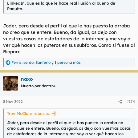
LinkedIn, que es lo que le hace real ilusión al bueno de
Paquito.
Joder, pero desde el perfil al que le has puesto la arroba
no creo que se entere. Bueno, da igual, os dejo con
vuestras cosas de estafadores de la internec y me voy a
ver qué hacen los puteros en sus subforos. Como si fuese al
Bioparc.
Ferris
,
serdo
,
Sanferlo
y 1 persona más
R
e
a
naxo
c
c
Muerto por dentro+
i
o
n
3 Nov 2022
#174
e
s
Troy McClure rebuznó:
:
Joder, pero desde el perfil al que le has puesto la arroba no
creo que se entere. Bueno, da igual, os dejo con vuestras cosas
de estafadores de la internec y me voy a ver qué hacen los