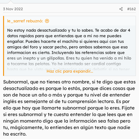
3 Nov 2022
#162
le_sarref rebuznó:
No estoy nada desactualizado y tu lo sabes. Te acabo de dar 4
datos rapidos para que entiendas que a mi no me puedes
engañar. Puedes hacerte el machito si quieres aqui con tus
amigos del foro y sacar pecho, pero ambos sabemos que esa
informacion es cierta. Incluyendo las referencias sobre que
eres un inepto y un gilipollas. Eres tu quien ha venido a mi hilo
a tocarme las pelotas. Yo he intentado ser cordial contigo
hasta que he visto que tu intencion no era debatir, si no tener
Haz clic para expandir...
la razon (sin tenerla)
Subnormal, que no tienes otro nombre, si te digo que estas
desactualizado es porque lo estás, porque dices cosas que
son de hace un año o más y porque tu nivel de entender
Ya te dije en mis primeros mensajes que no iba a postear
inglés es semejante al de tu comprensión lectora. Es por
ningun dato tuyo aqui y puedes estar tranquilo que lo
ello que hay que llamarte subnormal porque lo eres. Fijate
mantengo. Y no por que me amenaces con banearme. Podria
si eres subnormal y te cuesta entender lo que lees que en
hacerme 1234234 cuentas diferentes y postear lo que me
saliera de la polla antes de que te diera tiempo a borrar nada.
ningún momento digo que la información sea falsa pero
Si no lo hago es xq no soy un trozo de mierda como tu, que ya
tu, mágicamente, lo entiendes en algún texto que nadie
he visto en otros hilos que te has dedicado previamente a
ha escrito.
hacerlo tu con otros usuarios.