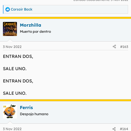
Corsair Back
R
e
a
Morzhilla
c
c
Muerto por dentro
i
o
n
3 Nov 2022
#163
e
s
ENTRAN DOS,
:
SALE UNO.
ENTRAN DOS,
SALE UNO.
Ferris
Despojo humano
3 Nov 2022
#164