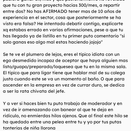
que tu con tu gran proyecto hacias 300/mes, a repartir
imbécil como para llegar a ser un trozo de mierda.
entre dos? No has AFIRMADO tener mas de 10 años de
Y para terminar, es la puta ultima vez que me adviertes,
experiencia en el sector, cosa que posteriormente se ha
amenazas o sugieres lo que debo o no hacer. La última, puto
visto era falsa? He intentado debatir contigo, explicarte
imbécil.
xq estabas errado en varias afirmaciones, pese a que tu
has llegado ya de listillo en tu primer puto comentario
"si
Y aprende a leer.
solo ganas eso algo mal estas haciendo jojojo"
Se te ve el plumero de lejos, eres el tipico idiota con un
ego desmedido incapaz de aceptar que haya alguien mas
listo/guapo/preparado/loquesea que tu en la misma sala.
El tipico que para ligar tiene que hablar mal de su colega
justo cuando este se va un momento al baño. O que para
ascender en la empresa en vez de currar duro, se dedica
a ser la rata chivata del jefe.
Y a ver si haces bien tu puto trabajo de moderador y en
vez de ir amenazando con banear al que te deja en
ridiculo, no enmierdas hilos ajenos. Que al final este hilo se
ha quedado entre una pelea entre tu y yo por tus putas
tonterias de niña llorona