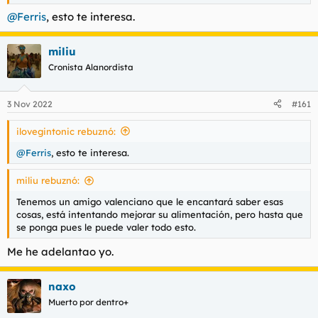
pedido, te regalan una whopper. Con papa johns si te haces
una cuenta nueva tambien y usas el codigo PIZZAGRATIS, te
@Ferris
, esto te interesa.
regalan una pizza con un pedido minimo de 14€ (ahi suelo
aprovechar para pedir helados). A los del dominos pizza les
miliu
estuve sacando pizzas gratis casi un año. Cuando me pillaron,
descubri que mareando un poco el formulario via web, se
Cronista Alanordista
podian acumular descuentos absurdamente. Les hacia pedidos
de 40 pavos por 10€ o asi, los repartidores flipaban cuando
miraban el importe.
3 Nov 2022
#161
ilovegintonic rebuznó:
@Ferris
, esto te interesa.
miliu rebuznó:
Tenemos un amigo valenciano que le encantará saber esas
cosas, está intentando mejorar su alimentación, pero hasta que
se ponga pues le puede valer todo esto.
Me he adelantao yo.
naxo
Muerto por dentro+