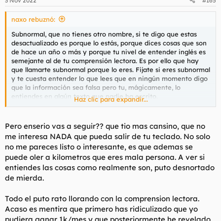
3 Nov 2022
#165
naxo rebuznó:
Subnormal, que no tienes otro nombre, si te digo que estas
desactualizado es porque lo estás, porque dices cosas que son
de hace un año o más y porque tu nivel de entender inglés es
semejante al de tu comprensión lectora. Es por ello que hay
que llamarte subnormal porque lo eres. Fijate si eres subnormal
y te cuesta entender lo que lees que en ningún momento digo
que la información sea falsa pero tu, mágicamente, lo
entiendes en algún texto que nadie ha escrito.
Haz clic para expandir...
Que sí, que una medalla porque tienes jugosisima información
sobre mi que me importa tres pares de cojones que tengas.
Pero enserio vas a seguir?? que tio mas cansino, que no
Información que, por otro lado, me importa tres cojones quien
me interesa NADA que pueda salir de tu teclado. No solo
te la haya dado.
no me pareces listo o interesante, es que ademas se
puede oler a kilometros que eres mala persona. A ver si
Si consideras que tocarte las pelotas es decir que eres un
entiendes las cosas como realmente son, puto desnortado
Lerdo sin comprensión lectora que viene a dar lecciones
sabiendo hacer nada es porque lo eres. Puedes aceptarlo
de mierda.
humildemente e intentar mejorar o puedes ser un zote y
ponerte bravucón, lo que solo te convierte en un zote, lerdo e
Todo el puto rato llorando con la comprension lectora.
inútil con las pelotas tocadas.
Acaso es mentira que primero has ridiculizado que yo
pudiera ganar 1k/mes y que posteriormente he revelado
Por otro lado, no eres un trozo de mierda, eres demasiado