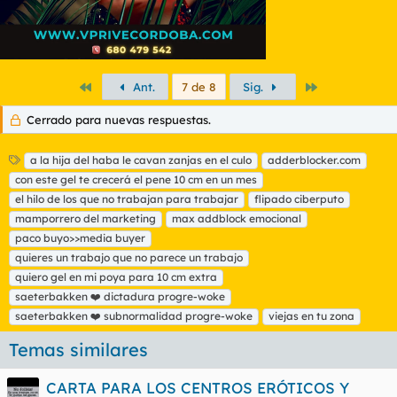
Primero
Último
Ant.
7 de 8
Sig.
Cerrado para nuevas respuestas.
E
a la hija del haba le cavan zanjas en el culo
adderblocker.com
t
con este gel te crecerá el pene 10 cm en un mes
i
el hilo de los que no trabajan para trabajar
flipado ciberputo
q
mamporrero del marketing
max addblock emocional
u
paco buyo>>media buyer
e
t
quieres un trabajo que no parece un trabajo
a
quiero gel en mi poya para 10 cm extra
s
saeterbakken ❤️ dictadura progre-woke
saeterbakken ❤️ subnormalidad progre-woke
viejas en tu zona
Temas similares
CARTA PARA LOS CENTROS ERÓTICOS Y