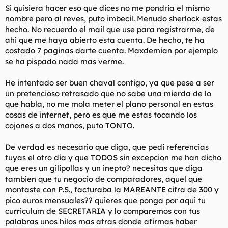
Si quisiera hacer eso que dices no me pondria el mismo
nombre pero al reves, puto imbecil. Menudo sherlock estas
hecho. No recuerdo el mail que use para registrarme, de
ahi que me haya abierto esta cuenta. De hecho, te ha
costado 7 paginas darte cuenta. Maxdemian por ejemplo
se ha pispado nada mas verme.
He intentado ser buen chaval contigo, ya que pese a ser
un pretencioso retrasado que no sabe una mierda de lo
que habla, no me mola meter el plano personal en estas
cosas de internet, pero es que me estas tocando los
cojones a dos manos, puto TONTO.
De verdad es necesario que diga, que pedi referencias
tuyas el otro dia y que TODOS sin excepcion me han dicho
que eres un gilipollas y un inepto? necesitas que diga
tambien que tu negocio de comparadores, aquel que
montaste con P.S., facturaba la MAREANTE cifra de 300 y
pico euros mensuales?? quieres que ponga por aqui tu
curriculum de SECRETARIA y lo comparemos con tus
palabras unos hilos mas atras donde afirmas haber