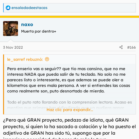
ensaladadeestacas
R
e
a
naxo
c
c
Muerto por dentro+
i
o
n
3 Nov 2022
#166
e
s
le_sarref rebuznó:
:
Pero enserio vas a seguir?? que tio mas cansino, que no me
interesa NADA que pueda salir de tu teclado. No solo no me
pareces listo o interesante, es que ademas se puede oler a
kilometros que eres mala persona. A ver si entiendes las cosas
como realmente son, puto desnortado de mierda.
Todo el puto rato llorando con la comprension lectora. Acaso es
mentira que primero has ridiculizado que yo pudiera ganar
Haz clic para expandir...
1k/mes y que posteriormente he revelado que tu con tu gran
proyecto hacias 300/mes, a repartir entre dos? No has
¿Pero qué GRAN proyecto, pedazo de idiota, qué GRAN
AFIRMADO tener mas de 10 años de experiencia en el sector,
proyecto, si quien lo ha sacado a colación y le ha puesto el
cosa que posteriormente se ha visto era falsa? He intentado
adjetivo de GRAN has sido tú, supongo que por la
debatir contigo, explicarte xq estabas errado en varias