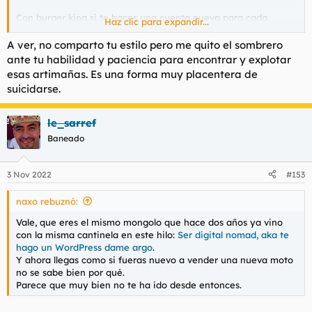
Con burger king si te haces una cuenta nueva para cada
Haz clic para expandir...
pedido, te regalan una whopper. Con papa johns si te haces
una cuenta nueva tambien y usas el codigo PIZZAGRATIS, te
A ver, no comparto tu estilo pero me quito el sombrero
regalan una pizza con un pedido minimo de 14€ (ahi suelo
ante tu habilidad y paciencia para encontrar y explotar
aprovechar para pedir helados). A los del dominos pizza les
esas artimañas. Es una forma muy placentera de
estuve sacando pizzas gratis casi un año. Cuando me pillaron,
suicidarse.
descubri que mareando un poco el formulario via web, se
podian acumular descuentos absurdamente. Les hacia pedidos
de 40 pavos por 10€ o asi, los repartidores flipaban cuando
le_sarref
miraban el importe.
Baneado
3 Nov 2022
#153
naxo rebuznó:
Vale, que eres el mismo mongolo que hace dos años ya vino
con la misma cantinela en este hilo:
Ser digital nomad, aka te
hago un WordPress dame argo
.
Y ahora llegas como si fueras nuevo a vender una nueva moto
no se sabe bien por qué.
Parece que muy bien no te ha ido desde entonces.