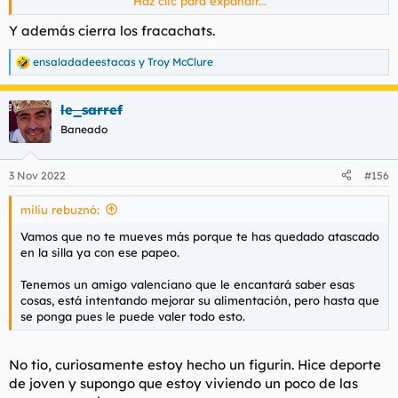
Haz clic para expandir...
pretencioso retrasado que no sabe una mierda de lo que habla,
no me mola meter el plano personal en estas cosas de internet,
Y además cierra los fracachats.
pero es que me estas tocando los cojones a dos manos, puto
TONTO.
ensaladadeestacas
y
Troy McClure
R
e
De verdad es necesario que diga, que pedi referencias tuyas el
a
otro dia y que TODOS sin excepcion me han dicho que eres un
le_sarref
c
gilipollas y un inepto? necesitas que diga tambien que tu
c
Baneado
i
negocio de comparadores, aquel que montaste con P.S.,
o
facturaba la MAREANTE cifra de 300 y pico euros mensuales??
n
quieres que ponga por aqui tu curriculum de SECRETARIA y lo
3 Nov 2022
#156
e
comparemos con tus palabras unos hilos mas atras donde
s
afirmas haber gestionado tropecientas redes de trafico y tener
miliu rebuznó:
:
mas de 10 años de experiencia?? eres un puto desecho
humano y si tuvieras un minimo de dignidad te retirarias de
Vamos que no te mueves más porque te has quedado atascado
este hilo antes de que saque mas miseria tuya a relucir
en la silla ya con ese papeo.
Tenemos un amigo valenciano que le encantará saber esas
cosas, está intentando mejorar su alimentación, pero hasta que
se ponga pues le puede valer todo esto.
No tio, curiosamente estoy hecho un figurin. Hice deporte
de joven y supongo que estoy viviendo un poco de las