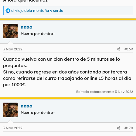
el viejo dela montaña
y
serdo
R
e
a
naxo
c
c
Muerto por dentro+
i
o
n
3 Nov 2022
#169
e
s
Cuando vuelva con un clon dentro de 5 minutos se lo
:
preguntas.
Si no, cuando regrese en dos años contando por tercera
como retirarse del curro trabajando online 15 horas al día
por 1000€.
Editado cobardemente:
3 Nov 2022
naxo
Muerto por dentro+
3 Nov 2022
#170