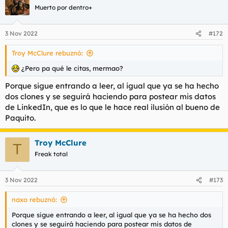
c
Muerto por dentro+
i
o
n
3 Nov 2022
#172
e
s
Troy McClure rebuznó:
:
¿Pero pa qué le citas, mermao?
Porque sigue entrando a leer, al igual que ya se ha hecho
dos clones y se seguirá haciendo para postear mis datos
de LinkedIn, que es lo que le hace real ilusión al bueno de
Paquito.
Troy McClure
T
Freak total
3 Nov 2022
#173
naxo rebuznó:
Porque sigue entrando a leer, al igual que ya se ha hecho dos
clones y se seguirá haciendo para postear mis datos de