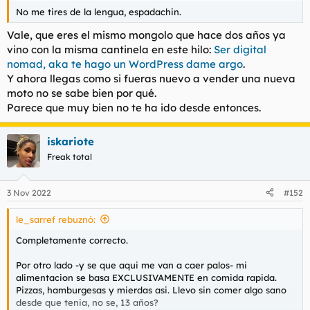
t
o
No me tires de la lengua, espadachin.
e
m
Vale, que eres el mismo mongolo que hace dos años ya
a
vino con la misma cantinela en este hilo:
Ser digital
nomad, aka te hago un WordPress dame argo
.
Y ahora llegas como si fueras nuevo a vender una nueva
moto no se sabe bien por qué.
Parece que muy bien no te ha ido desde entonces.
iskariote
Freak total
3 Nov 2022
#152
le_sarref rebuznó:
Completamente correcto.
Por otro lado -y se que aqui me van a caer palos- mi
alimentacion se basa EXCLUSIVAMENTE en comida rapida.
Pizzas, hamburgesas y mierdas asi. Llevo sin comer algo sano
desde que tenia, no se, 13 años?