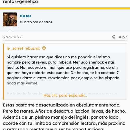
rentas+genetica
naxo
Muerto por dentro+
3 Nov 2022
#157
le_sarref rebuznó:
Si quisiera hacer eso que dices no me pondria el mismo
nombre pero al reves, puto imbecil. Menudo sherlock estas
hecho. No recuerdo el mail que use para registrarme, de ahi
que me haya abierto esta cuenta. De hecho, te ha costado 7
paginas darte cuenta. Maxdemian por ejemplo se ha pispado
nada mas verme.
He intentado ser buen chaval contigo, ya que pese a ser un
Haz clic para expandir...
pretencioso retrasado que no sabe una mierda de lo que habla,
no me mola meter el plano personal en estas cosas de internet,
Estas bastante desactualizado en absolutamente todo.
pero es que me estas tocando los cojones a dos manos, puto
Pero bastante. Años de desactualizacion llevas, de hecho.
TONTO.
Además de un pésimo manejo del inglés, por otro lado,
acorde con tu limitada comprensión lectora, más próxima
De verdad es necesario que diga, que pedi referencias tuyas el
a retrasado mental que a ser humano funcional.
otro dia y que TODOS sin excepcion me han dicho que eres un