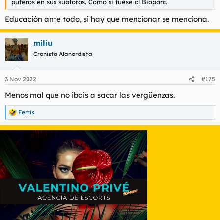
puteros en sus subforos. Como si fuese al Bioparc.
Educación ante todo, si hay que mencionar se menciona.
miliu
Cronista Alanordista
3 Nov 2022
#175
Menos mal que no ibais a sacar las vergüenzas.
Ferris
R
e
a
c
c
i
o
n
e
s
: