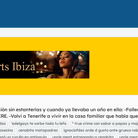
ón sin estanterías y cuando ya llevaba un año en ella: -Fall
. -Volví a Tenerife a vivir en la casa familiar que había que
das
'edelgays te sorbe toda tu lefa
* true crime con sabor a papas y moj
asesino
cenobita matapadres
ignaciofdez arde d gusto ante grueso ra
gó un zurullo en antioquía
uncle meat estrenando a cenobita
uncle mea