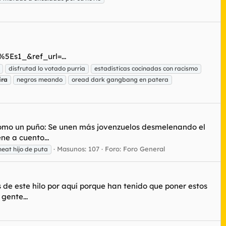
s1_&ref_url=...
disfrutad lo votado purria
estadísticas cocinadas con racismo
ira
negros meando
oread dark gangbang en patera
 como un puño: Se unen más jovenzuelos desmelenando el
e a cuento...
Masunos: 107
Foro:
Foro General
meat hijo de puta
 de este hilo por aquí porque han tenido que poner estos
gente...