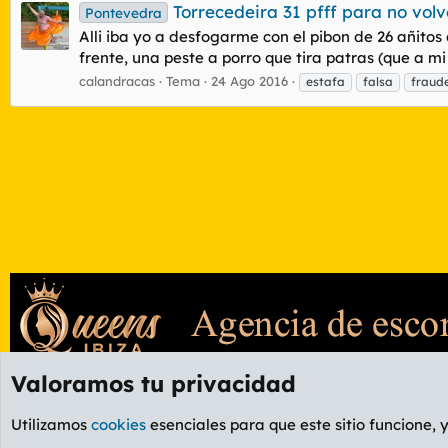
Torrecedeira 31 pfff para no volve
Pontevedra
Alli iba yo a desfogarme con el pibon de 26 añitos 
frente, una peste a porro que tira patras (que a mi
calandracas
Tema
24 Ago 2016
estafa
falsa
fraud
Valoramos tu privacidad
Foros
Etiquetas
Utilizamos
cookies
esenciales para que este sitio funcione, 
Cookies
PL OLDSTYLE AMARILLO
Cambiar fuente