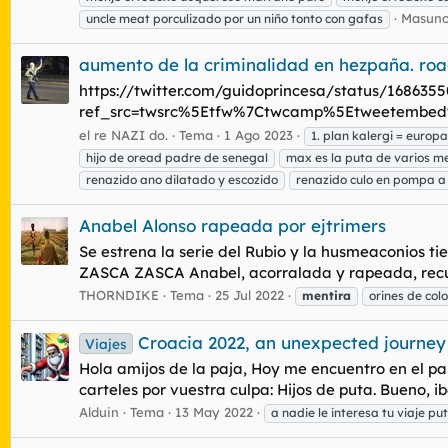
Masuno
uncle meat porculizado por un niño tonto con gafas
aumento de la criminalidad en hezpaña. road
https://twitter.com/guidoprincesa/status/168635
ref_src=twsrc%5Etfw%7Ctwcamp%5Etweetembed%
el re NAZI do.
Tema
1 Ago 2023
1. plan kalergi = europ
hijo de oread padre de senegal
max es la puta de varios m
renazido ano dilatado y escozido
renazido culo en pompa a
Anabel Alonso rapeada por ejtrimers
Se estrena la serie del Rubio y la husmeaconios 
ZASCA ZASCA Anabel, acorralada y rapeada, recurr
THORNDIKE
Tema
25 Jul 2022
mentira
orines de colo
Croacia 2022, an unexpected journey
Viajes
Hola amijos de la paja, Hoy me encuentro en el par
carteles por vuestra culpa: Hijos de puta. Bueno, 
Alduin
Tema
13 May 2022
a nadie le interesa tu viaje put