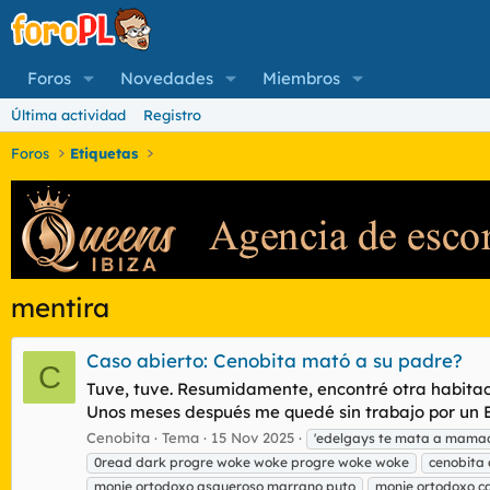
Foros
Novedades
Miembros
Última actividad
Registro
Foros
Etiquetas
mentira
Caso abierto: Cenobita mató a su padre?
C
Tuve, tuve. Resumidamente, encontré otra habitaci
Unos meses después me quedé sin trabajo por un ERE
Cenobita
Tema
15 Nov 2025
'edelgays te mata a mama
0read dark progre woke woke progre woke woke
cenobita 
monje ortodoxo asqueroso marrano puto
monje ortodoxo ca