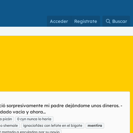
Acceder
Regístrate
Buscar
eció sorpresivamente mi padre dejándome unos dineros. -
dado vacía y ahora...
o picón
0 cyn nunca lo haría
bo shemale
ignaciofdez con lefote en el bigote
mentira
t matado a enculadas por su novio