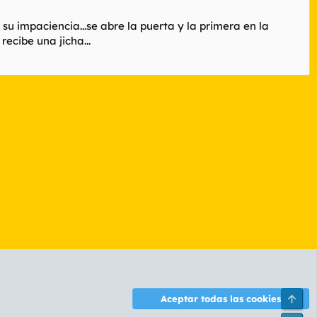
 su impaciencia...se abre la puerta y la primera en la
ecibe una jicha...
Arri
Aceptar todas las cookies
ontáctanos
Términos y reglas
Política de privacidad
Ayuda
R