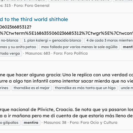
s: 315
Foro:
Foro General
 to the third world shithole
5060236685312?
7Ctwterm%5E1686355060236685312%7Ctwgr%5E%7Ctwcon%5E
a no-blanca
1. plan kalergi = genocidio blanco
4 de cada 3 moros mienten
enas y su anito petao
max follado por varios menas le sale agüilla
ment
Masunos: 683
Foro:
Foro Política
 toda verga
tiene que hacer alguna gracia: Uno le replica con una verdad
e a algo tan infantil como intentar sacar mierda que no vien
rines
thorndike es el mejor
thorndike es más tonto que un higo
uncle 
que nacional de Plivicte, Croacia. Se nota que ya pasaron los
iba a ir mañana pero me di cuenta de que estaría más lleno de 
Masunos: 38
Foro:
Foro Ocio y Cultura
o gilipollas
mentira