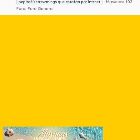
Masunos: 102
pepito50 strewmings que estafan por intrnet
Foro:
Foro General