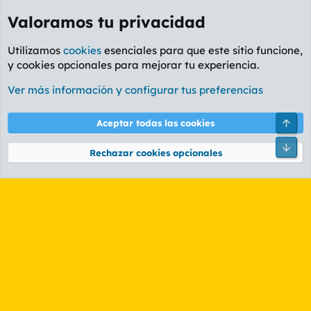
Valoramos tu privacidad
Utilizamos
cookies
esenciales para que este sitio funcione,
y cookies opcionales para mejorar tu experiencia.
Etiquetas
Ver más información y configurar tus preferencias
Cookies
PL OLDSTYLE AMARILLO
Cambiar fuente
Español (ES)
Arri
Aceptar todas las cookies
Contáctanos
Términos y reglas
Política de privacidad
Ayuda
R
Pie
S
Rechazar cookies opcionales
S
®
Community platform by XenForo
© 2010-2026 XenForo Ltd.