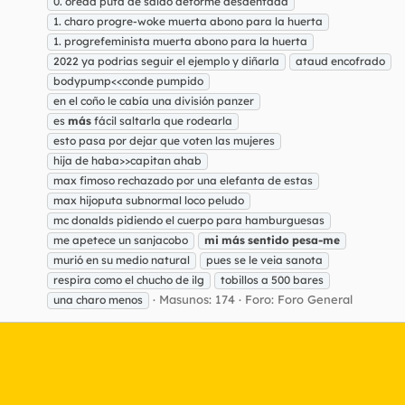
0. oread puta de saldo deforme desdentada
1. charo progre-woke muerta abono para la huerta
1. progrefeminista muerta abono para la huerta
2022 ya podrias seguir el ejemplo y diñarla
ataud encofrado
bodypump<<conde pumpido
en el coño le cabía una división panzer
es
más
fácil saltarla que rodearla
esto pasa por dejar que voten las mujeres
hija de haba>>capitan ahab
max fimoso rechazado por una elefanta de estas
max hijoputa subnormal loco peludo
mc donalds pidiendo el cuerpo para hamburguesas
me apetece un sanjacobo
mi
más
sentido
pesa-me
murió en su medio natural
pues se le veia sanota
respira como el chucho de ilg
tobillos a 500 bares
Masunos: 174
Foro:
Foro General
una charo menos