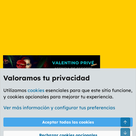
Valoramos tu privacidad
Utilizamos
cookies
esenciales para que este sitio funcione,
y cookies opcionales para mejorar tu experiencia.
Etiquetas
Ver más información y configurar tus preferencias
Cookies
PL OLDSTYLE AMARILLO
Cambiar fuente
Español (ES)
Arri
Aceptar todas las cookies
Contáctanos
Términos y reglas
Política de privacidad
Ayuda
R
Pie
S
Rechazar cookies opcionales