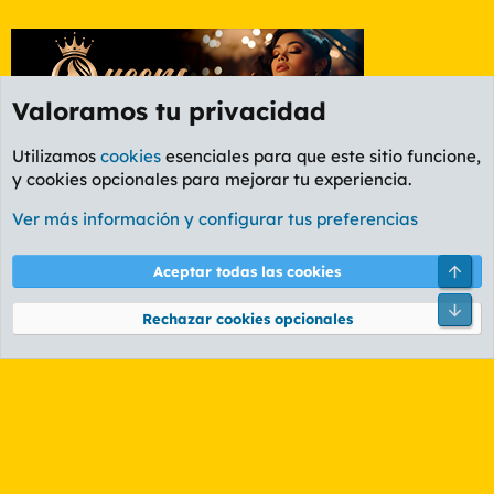
Valoramos tu privacidad
Utilizamos
cookies
esenciales para que este sitio funcione,
y cookies opcionales para mejorar tu experiencia.
Etiquetas
Ver más información y configurar tus preferencias
Cookies
PL OLDSTYLE AMARILLO
Cambiar fuente
Español (ES)
Arri
Aceptar todas las cookies
Contáctanos
Términos y reglas
Política de privacidad
Ayuda
R
Pie
S
Rechazar cookies opcionales
S
®
Community platform by XenForo
© 2010-2026 XenForo Ltd.