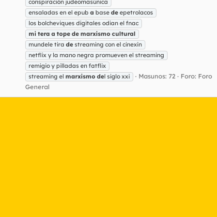
conspiración judeomasúnica
ensaladas en el epub
a
base
de
epetrolacos
los bolcheviques digitales odian el fnac
mi
tera
a
tope
de
marxismo
cultural
mundele tira
de
streaming con el cinexín
netflix y la mano negra promueven el streaming
remigio y pilladas en fatflix
Masunos: 72
Foro:
Foro
streaming el
marxismo
de
l siglo xxi
General