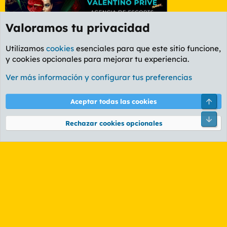
Valoramos tu privacidad
Utilizamos
cookies
esenciales para que este sitio funcione,
y cookies opcionales para mejorar tu experiencia.
Etiquetas
Ver más información y configurar tus preferencias
Cookies
PL OLDSTYLE AMARILLO
Cambiar fuente
Español (ES)
Arri
Aceptar todas las cookies
Contáctanos
Términos y reglas
Política de privacidad
Ayuda
R
Pie
S
Rechazar cookies opcionales
S
®
Community platform by XenForo
© 2010-2026 XenForo Ltd.