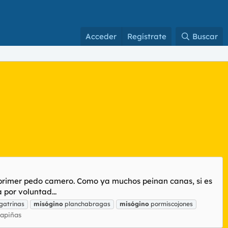
Acceder
Regístrate
Buscar
el primer pedo camero. Como ya muchos peinan canas, si es
por voluntad...
atrinas
misógino
planchabragas
misógino
pormiscojones
apiñas