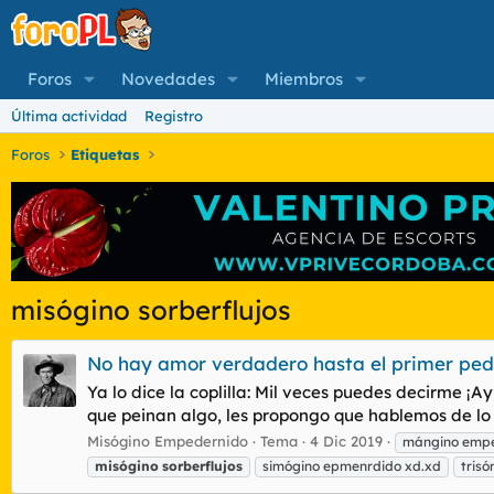
Foros
Novedades
Miembros
Última actividad
Registro
Foros
Etiquetas
misógino sorberflujos
No hay amor verdadero hasta el primer pe
Ya lo dice la coplilla: Mil veces puedes decirme 
que peinan algo, les propongo que hablemos de lo
Misógino Empedernido
Tema
4 Dic 2019
mángino emp
misógino
sorberflujos
simógino epmenrdido xd.xd
tris