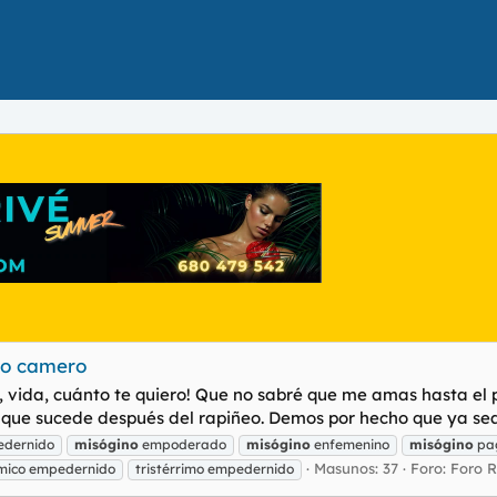
do camero
¡Ay, vida, cuánto te quiero! Que no sabré que me amas hasta 
 que sucede después del rapiñeo. Demos por hecho que ya sea 
edernido
misógino
empoderado
misógino
enfemenino
misógino
pag
Masunos: 37
Foro:
Foro R
ómico empedernido
tristérrimo empedernido