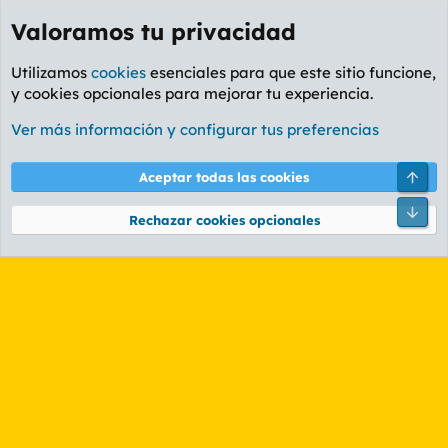
Valoramos tu privacidad
Utilizamos
cookies
esenciales para que este sitio funcione,
y cookies opcionales para mejorar tu experiencia.
Etiquetas
Ver más información y configurar tus preferencias
Cookies
PL OLDSTYLE AMARILLO
Cambiar fuente
Español (ES)
Arri
Aceptar todas las cookies
Contáctanos
Términos y reglas
Política de privacidad
Ayuda
R
Pie
S
Rechazar cookies opcionales
S
®
Community platform by XenForo
© 2010-2026 XenForo Ltd.