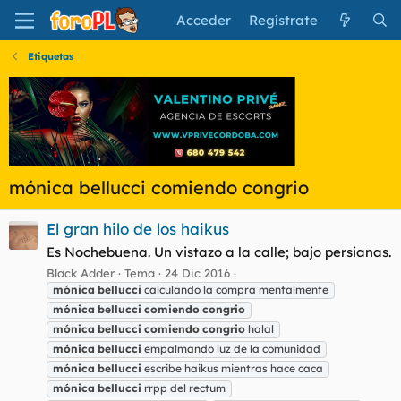
Acceder
Regístrate
Etiquetas
mónica bellucci comiendo congrio
El gran hilo de los haikus
Es Nochebuena. Un vistazo a la calle; bajo persianas.
Black Adder
Tema
24 Dic 2016
mónica
bellucci
calculando la compra mentalmente
mónica
bellucci
comiendo
congrio
mónica
bellucci
comiendo
congrio
halal
mónica
bellucci
empalmando luz de la comunidad
mónica
bellucci
escribe haikus mientras hace caca
mónica
bellucci
rrpp del rectum