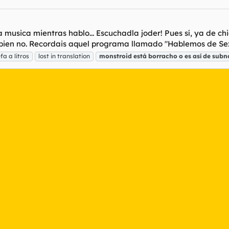
musica mientras hablo... Escuchadla joder! Pues sí, ya de chi
s bien no. Recordais aquel programa llamado "Hablemos de Sex
fa a litros
lost in translation
monstroid
está
borracho
o
es
así
de
subn