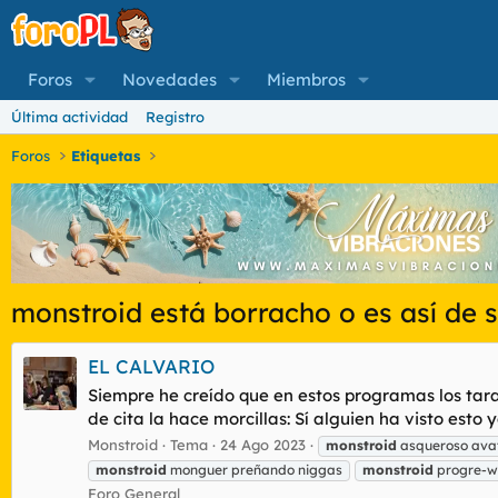
Foros
Novedades
Miembros
Última actividad
Registro
Foros
Etiquetas
monstroid está borracho o es así de
EL CALVARIO
Siempre he creído que en estos programas los taraos
de cita la hace morcillas: Sí alguien ha visto esto 
Monstroid
Tema
24 Ago 2023
monstroid
asqueroso ava
monstroid
monguer preñando niggas
monstroid
progre-wo
Foro General