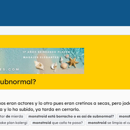
 subnormal?
 eran actores y lo otro pues eran cretinos a secas, pero joder.
ya y lo ha subido, ya tarda en cerrarlo.
tar
de
mierda
monstroid
está
borracho
o
es
así
de
subnormal?
monst
ke plan kalergi
monstroid
que coño te pasa?
monstroid
se limpia el c