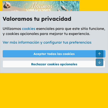
Valoramos tu privacidad
Utilizamos
cookies
esenciales para que este sitio funcione,
y cookies opcionales para mejorar tu experiencia.
Etiquetas
Ver más información y configurar tus preferencias
Cookies
PL OLDSTYLE AMARILLO
Cambiar fuente
Español (ES)
Arri
Aceptar todas las cookies
Contáctanos
Términos y reglas
Política de privacidad
Ayuda
R
Pie
S
Rechazar cookies opcionales
S
®
Community platform by XenForo
© 2010-2026 XenForo Ltd.