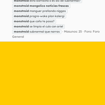
monstroid
está borracho o es así de subnormal?
monstroid
mongolico
noticias
frescas
monstroid
monguer preñando niggas
monstroid
progre-woke plan kalergi
monstroid
que coño te pasa?
monstroid
se limpia el culo con ariel
Masunos: 25
Foro:
Foro
monstroid
subnormal que narras
General