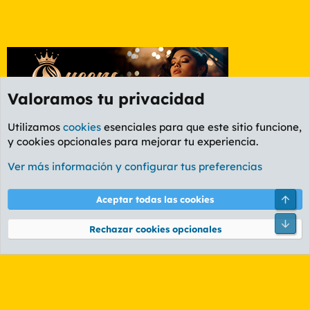
Valoramos tu privacidad
Utilizamos
cookies
esenciales para que este sitio funcione,
y cookies opcionales para mejorar tu experiencia.
Etiquetas
Ver más información y configurar tus preferencias
Cookies
PL OLDSTYLE AMARILLO
Cambiar fuente
Español (ES)
Arri
Aceptar todas las cookies
Contáctanos
Términos y reglas
Política de privacidad
Ayuda
R
Pie
S
Rechazar cookies opcionales
S
®
Community platform by XenForo
© 2010-2026 XenForo Ltd.