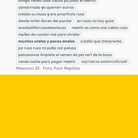
amiga tienes unos rublos pa pillar el metro?
camarrrada
y
o querrerr eurros
creíala su musa
y
era prostituta rusa
donde istián llaves del porche
en rusia no hay gusa
ensaladillarrusadeestacas
meetic es como una ruleta rusa
mp3es de russian red para olvidar
muchos
urales
y
pocos
anales
o balla que chorprecha
pa rusa rusa mi polla con pelusa
pescanovos límpiate el semen de pervert de la boca
vendo coche para pagar meetic
чертовски валенсийский
Masunos: 23
Foro:
Foro Rapiñas