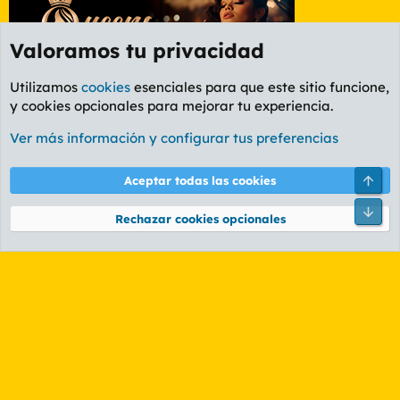
Valoramos tu privacidad
Utilizamos
cookies
esenciales para que este sitio funcione,
y cookies opcionales para mejorar tu experiencia.
Etiquetas
Ver más información y configurar tus preferencias
Cookies
PL OLDSTYLE AMARILLO
Cambiar fuente
Español (ES)
Arri
Aceptar todas las cookies
Contáctanos
Términos y reglas
Política de privacidad
Ayuda
R
Pie
S
Rechazar cookies opcionales
S
®
Community platform by XenForo
© 2010-2026 XenForo Ltd.