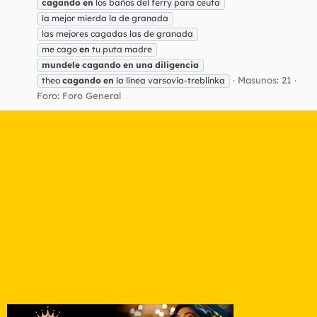
cagando
en
los baños del ferry para ceuta
la mejor mierda la de granada
las mejores cagadas las de granada
me cago
en
tu puta madre
mundele
cagando
en
una
diligencia
Masunos: 21
theo
cagando
en
la línea varsovia-treblinka
Foro:
Foro General