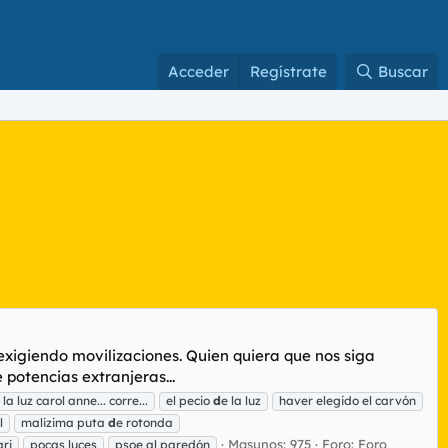
Acceder
Regístrate
Buscar
 exigiendo movilizaciones. Quien quiera que nos siga
otencias extranjeras...
la luz carol anne... corre...
el pecio
d
e la luz
haver elegido el carvón
l
malizima puta
d
e rotonda
Masunos: 975
Foro:
Foro
ari
pocas luces
psoe al paredón