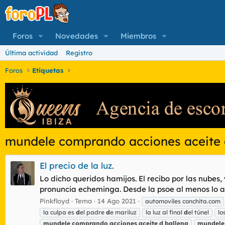
Foros
Novedades
Miembros
Última actividad
Registro
Foros
Etiquetas
mundele comprando acciones aceite 
El precio de la luz.
Lo dicho queridos hamijos. El recibo por las nubes
pronuncia echeminga. Desde la psoe al menos lo 
Pinkfloyd
Tema
14 Ago 2021
automoviles conchita.com
la culpa es
d
el padre
d
e mariluz
la luz al final
d
el túnel
lo
mundele
comprando
acciones
aceite
d
ballena
mundele