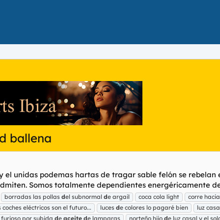
d ballena
, y el unidas podemas hartas de tragar sable felón se rebelan
admiten. Somos totalmente dependientes energéricamente de p
borradas las pollas
d
el subnormal
d
e argail
coca cola light
corre hacia 
s coches eléctricos son el futuro...
luces
d
e colores lo pagaré bien
luz casa
furioso por subida
d
e
aceite
d
e lamparas
norteño hijo
d
e luz casal y el sol