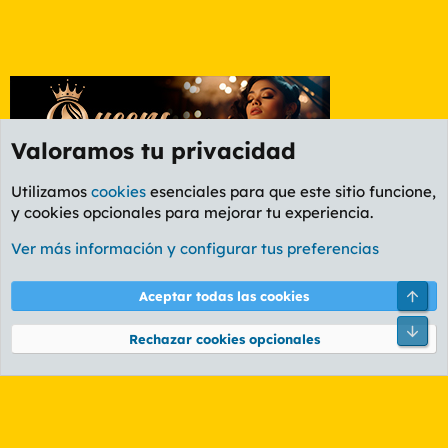
Valoramos tu privacidad
Utilizamos
cookies
esenciales para que este sitio funcione,
y cookies opcionales para mejorar tu experiencia.
Etiquetas
Ver más información y configurar tus preferencias
Cookies
PL OLDSTYLE AMARILLO
Cambiar fuente
Español (ES)
Arri
Aceptar todas las cookies
Contáctanos
Términos y reglas
Política de privacidad
Ayuda
R
Pie
S
Rechazar cookies opcionales
S
®
Community platform by XenForo
© 2010-2026 XenForo Ltd.