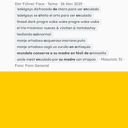
Der Führer Face
Tema
26 Nov 2025
'edelgays disfrazado
de
charo para ser
en
culado
'edelgays se
a
feita el orto para ser
en
culado
0read dark progre woke woke progre woke woke
el trío trisómico: nueces & vinchen & tontolostoy
hediondo
su
bnormal
monje ortodoxo
a
squeroso marrano puto
monje ortodoxo cagó un zurullo
en
a
ntioquía
mundele
conserva
a
su
madre
en
fósil
de
a
mmonite
Masunos: 51
uncle meat
en
culado por
su
madre
con strapon
Foro:
Foro General