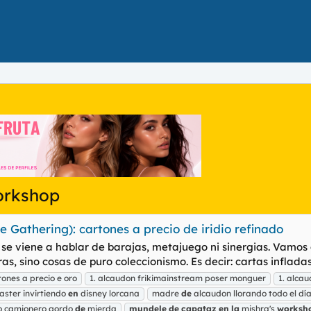
orkshop
e Gathering): cartones a precio de iridio refinado
o se viene a hablar de barajas, metajuego ni sinergias. Vamos a
s, sino cosas de puro coleccionismo. Es decir: cartas infladas 
nes a precio e oro
1. alcaudon frikimainstream poser monguer
1. alca
oaster invirtiendo
en
disney lorcana
madre
de
alcaudon llorando todo el dí
o camionero gordo
de
mierda
mundele
de
capataz
en
la
mishra's
worksh