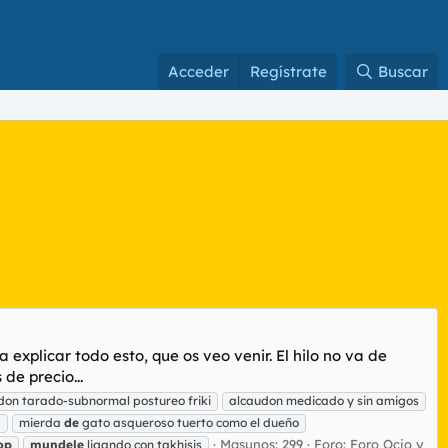
Acceder
Regístrate
Buscar
 explicar todo esto, que os veo venir. El hilo no va de
de precio...
udon tarado-subnormal postureo friki
alcaudon medicado y sin amigos
a
mierda
de
gato asqueroso tuerto como el dueño
Masunos: 299
Foro:
Foro Ocio y
op
mundele
ligando con takhisis