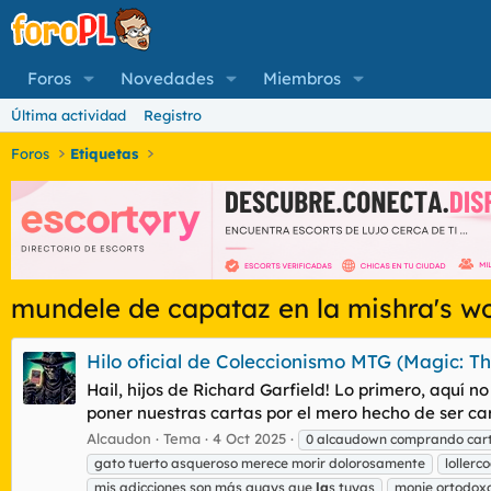
Foros
Novedades
Miembros
Última actividad
Registro
Foros
Etiquetas
mundele de capataz en la mishra's w
Hilo oficial de Coleccionismo MTG (Magic: Th
Hail, hijos de Richard Garfield! Lo primero, aquí n
poner nuestras cartas por el mero hecho de ser cara
Alcaudon
Tema
4 Oct 2025
0 alcaudown comprando carto
gato tuerto asqueroso merece morir dolorosamente
lollerc
mis adicciones son más guays que
la
s tuyas
monje ortodox