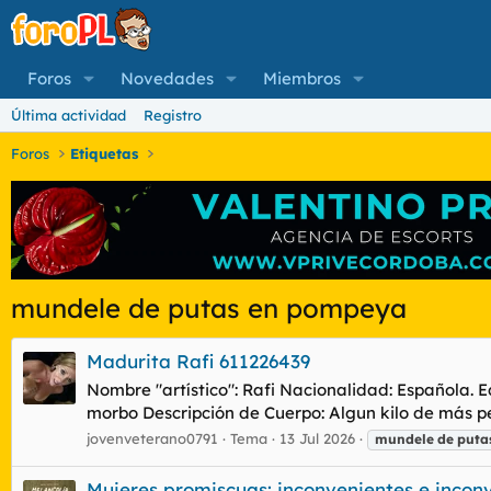
Foros
Novedades
Miembros
Última actividad
Registro
Foros
Etiquetas
mundele de putas en pompeya
Madurita Rafi 611226439
Nombre "artístico": Rafi Nacionalidad: Española.
morbo Descripción de Cuerpo: Algun kilo de más p
jovenveterano0791
Tema
13 Jul 2026
mundele
de
puta
Mujeres promiscuas: inconvenientes e incon