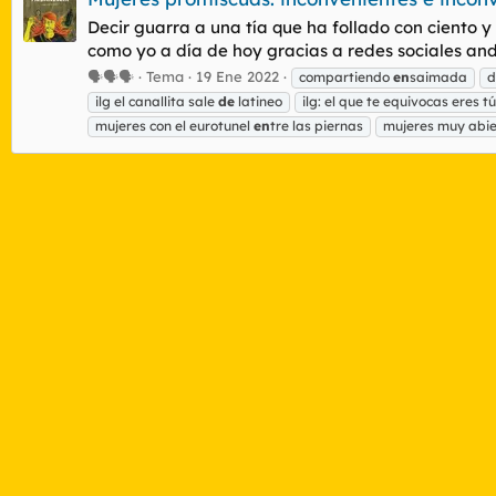
Decir guarra a una tía que ha follado con ciento y
como yo a día de hoy gracias a redes sociales and
🗣🗣🗣
Tema
19 Ene 2022
compartiendo
en
saimada
d
ilg el canallita sale
de
latineo
ilg: el que te equivocas eres tú
mujeres con el eurotunel
en
tre las piernas
mujeres muy abie