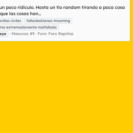
 un poco ridículo. Hasta un tío random tirando a poca cosa
ue las cosas han...
dias civiles
follaslesbianas imcoming
ima extremadamente malfollada
Masunos: 89
Foro:
Foro Rapiñas
eya