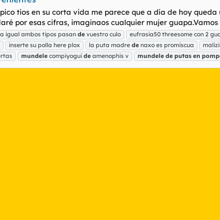
 pico tios en su corta vida me parece que a día de hoy queda
aré por esas cifras, imaginaos cualquier mujer guapa.Vamos q
a igual ambos tipos pasan
de
vuestro culo
eufrasia50 threesome con 2 guar
inserte su polla here plox
la puta madre
de
naxo es promiscua
maliz
rtas
mundele
compiyogui
de
amenophis v
mundele
de
putas
en
pomp