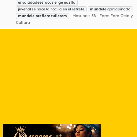
ensaladadeestacas elige nazilla
juvenal se hace la nocilla en el retrete
mundele
garrapiñado
Masunos: 58
Foro:
Foro Ocio y
mundele
prefiere
tulicrem
Cultura