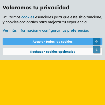
Valoramos tu privacidad
Utilizamos
cookies
esenciales para que este sitio funcione,
y cookies opcionales para mejorar tu experiencia.
Etiquetas
Ver más información y configurar tus preferencias
Cookies
PL OLDSTYLE AMARILLO
Cambiar fuente
Español (ES)
Arri
Aceptar todas las cookies
Contáctanos
Términos y reglas
Política de privacidad
Ayuda
R
Pie
S
Rechazar cookies opcionales
S
®
Community platform by XenForo
© 2010-2026 XenForo Ltd.