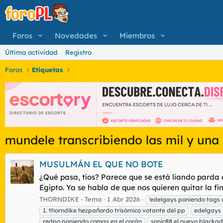
Foros
Novedades
Miembros
Última actividad
Registro
Foros
Etiquetas
mundele transcribiendo las mil y una
MUSULMÁN EL QUE NO BOTE
¿Qué pasa, tíos? Parece que se está liando pard
Egipto. Ya se habla de que nos quieren quitar la fin
THORNDIKE
Tema
1 Abr 2026
'edelgays poniendo tags
1. thorndike hezpañordo trisómico votante del pp
edelgays 
redpo poniendo comas en el corán
sonic88 el nuevo blacka