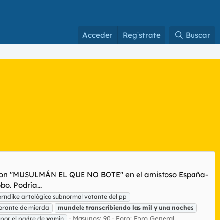
Acceder
Regístrate
Buscar
itaron "MUSULMÁN EL QUE NO BOTE" en el amistoso España-
bo. Podría...
horndike antológico subnormal votante del pp
norante de mierda
mundele
transcribiendo
las
mil
y
una
noches
Masunos: 90
Foro:
Foro General
 por el padre de
y
amin