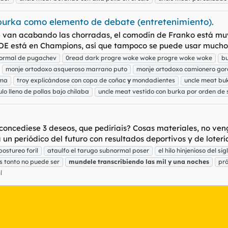
 burka como elemento de debate (entretenimiento).
e van acabando las chorradas, el comodín de Franko está muy 
OE está en Champions, así que tampoco se puede usar mucho. 
bnormal de pugachev
0read dark progre woke woke progre woke woke
bu
monje ortodoxo asqueroso marrano puto
monje ortodoxo camionero gor
ma
troy explicándose con copa de coñac
y
mondadientes
uncle meat bu
lo lleno de pollas bajo chilaba
uncle meat vestido con burka por orden de 
s concediese 3 deseos, que pediríais? Cosas materiales, no ve
n periódico del futuro con resultados deportivos y de lotería
 postureo foril
ataulfo el tarugo subnormal poser
el hilo hinjenioso del sig
s tonto no puede ser
mundele
transcribiendo
las
mil
y
una
noches
pró
l