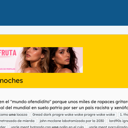
 noches
a en el "mundo ofendidito" porque unos miles de rapaces gr
al del mundial en suelo patrio por ser un país racista y xenófo
 como
una
locaza
0read dark progre woke woke progre woke woke
1. t
retrasado de mierda
john mcclane lobotomizado por la 2030
lord90s ig
dder
uncle meat botando con
una
polla en el culo
uncle meat porculizado