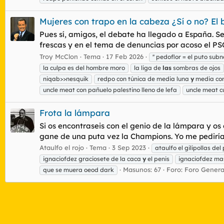
Mujeres con trapo en la cabeza ¿Sí o no? El
Pues sí, amigos, el debate ha llegado a España. S
frescas y en el tema de denuncias por acoso el PS
Troy McClon
Tema
17 Feb 2026
'' pedoflor = el puto su
la culpa es del hombre moro
la liga de
las
sombras de ojos
niqab>>nesquik
redpo con túnica de media luna
y
media co
uncle meat con pañuelo palestino lleno de lefa
uncle meat cu
Frota la lámpara
Si os encontraseis con el genio de la lámpara y o
gane de una puta vez la Champions. Yo me pediría u
Ataulfo el rojo
Tema
3 Sep 2023
ataulfo el gilipollas del
ignaciofdez graciosete de la caca
y
el penis
ignaciofdez ma
Masunos: 67
Foro:
Foro Genera
que se muera oeod dark