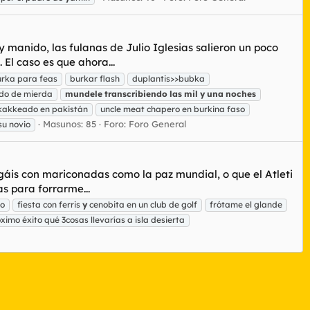
manido, las fulanas de Julio Iglesias salieron un poco
El caso es que ahora...
rka para feas
burkar flash
duplantis>>bubka
do de mierda
mundele
transcribiendo
las
mil
y
una
noches
kakkeado en pakistán
uncle meat chapero en burkina faso
Masunos: 85
Foro:
Foro General
su novio
ngáis con mariconadas como la paz mundial, o que el Atleti
s para forrarme...
lo
fiesta con ferris
y
cenobita en un club de golf
frótame el glande
ximo éxito qué 3cosas llevarías a isla desierta