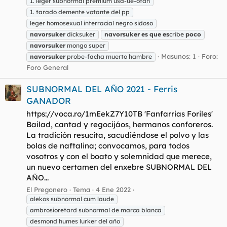
1. leger subnormal premium usa-ue-otan
1. tarado demente votante del pp
leger homosexual interracial negro sidoso
navorsuker
dicksuker
navorsuker
es
que
es
cribe
poco
navorsuker
mongo super
Masunos: 1
Foro:
navorsuker
probe-facha muerto hambre
Foro General
SUBNORMAL DEL AÑO 2021 - Ferris
GANADOR
https://voca.ro/1mEekZ7Y10TB 'Fanfarrias Foriles'
Bailad, cantad y regocijáos, hermanos conforeros.
La tradición resucita, sacudiéndose el polvo y las
bolas de naftalina; convocamos, para todos
vosotros y con el boato y solemnidad que merece,
un nuevo certamen del enxebre SUBNORMAL DEL
AÑO...
El Pregonero
Tema
4 Ene 2022
alekos subnormal cum laude
ambrosioretard subnormal de marca blanca
desmond humes lurker del año