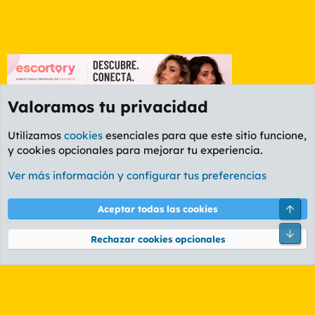
Valoramos tu privacidad
Utilizamos
cookies
esenciales para que este sitio funcione,
y cookies opcionales para mejorar tu experiencia.
Etiquetas
Ver más información y configurar tus preferencias
Cookies
PL OLDSTYLE AMARILLO
Cambiar fuente
Español (ES)
Arri
Aceptar todas las cookies
Contáctanos
Términos y reglas
Política de privacidad
Ayuda
R
Pie
S
Rechazar cookies opcionales
S
®
Community platform by XenForo
© 2010-2026 XenForo Ltd.