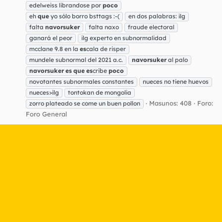
edelweiss librandose por
poco
eh
que
yo sólo borro bsttags :-(
en dos palabras: ilg
falta
navorsuker
falta naxo
fraude electoral
ganará el peor
ilg experto en subnormalidad
mcclane 9.8 en la
es
cala de risper
mundele subnormal del 2021 a.c.
navorsuker
al palo
navorsuker
es
que
es
cribe
poco
novotantes subnormales constantes
nueces no tiene huevos
nueces>ilg
tontokan de mongolia
Masunos: 408
Foro:
zorro plateado se come un buen pollon
Foro General