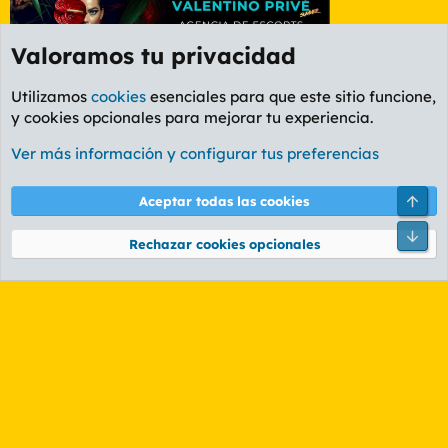
Valoramos tu privacidad
Utilizamos
cookies
esenciales para que este sitio funcione,
y cookies opcionales para mejorar tu experiencia.
Etiquetas
Ver más información y configurar tus preferencias
Cookies
PL OLDSTYLE AMARILLO
Cambiar fuente
Español (ES)
Arri
Aceptar todas las cookies
Contáctanos
Términos y reglas
Política de privacidad
Ayuda
R
Pie
S
Rechazar cookies opcionales
S
®
Community platform by XenForo
© 2010-2026 XenForo Ltd.