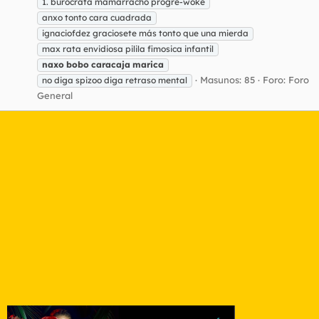
1. burócrata mamarracho progre-woke
anxo tonto cara cuadrada
ignaciofdez graciosete más tonto que una mierda
max rata envidiosa pilila fimosica infantil
naxo
bobo
caracaja
marica
Masunos: 85
Foro:
Foro
no diga spizoo diga retraso mental
General