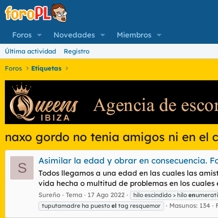
Foros
Novedades
Miembros
Última actividad
Registro
Foros
Etiquetas
naxo gordo no tenia amigos ni en el 
Asimilar la edad y obrar en consecuencia. F
S
Todos llegamos a una edad en las cuales las amist
vida hecha o multitud de problemas en los cuales e
Sureño
Tema
17 Ago 2022
hilo escindido > hilo
en
umerat
Masunos: 134
tuputamadre ha puesto
el
tag resquemor