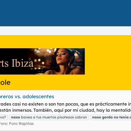
cole
oreros vs. adolescentes
ades casi no existen o son tan pocas, que es prácticamente im
stán inmersos. También, aquí por mi ciudad, hay la mentalida
ivo?
naxo
banea a tus muertos pisoteaos cabron
naxo
gordo
no
tenia
Foro:
Foro Rapiñas