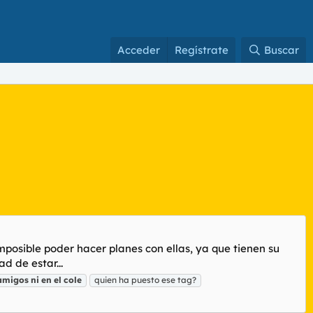
Acceder
Regístrate
Buscar
posible poder hacer planes con ellas, ya que tienen su
d de estar...
amigos
ni
en
el
cole
quien ha puesto ese tag?