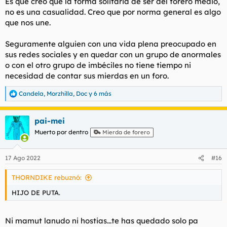
Es que creo que la forma solitaria de ser del forero medio,
:
no es una casualidad. Creo que por norma general es algo
que nos une.
Seguramente alguien con una vida plena preocupado en
sus redes sociales y en quedar con un grupo de anormales
o con el otro grupo de imbéciles no tiene tiempo ni
necesidad de contar sus mierdas en un foro.
Candela
,
Morzhilla
,
Doc
y 6 más
R
e
a
pai-mei
c
c
Muerto por dentro
Mierda de forero
i
o
n
17 Ago 2022
#16
e
s
THORNDIKE rebuznó:
:
HIJO DE PUTA.
Ni mamut lanudo ni hostias...te has quedado solo pa