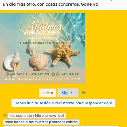
un día tras otro, con cosas concretas. Gane yo
Último
1 de 6
Sig.
Debes iniciar sesión o registrarte para responder aquí.
E
hilo escindido > hilo enumerativo?
t
naxo banea a tus muertos pisoteaos cabron
i