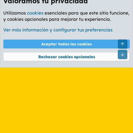
Valoramos tu privacidad
Utilizamos
cookies
esenciales para que este sitio funcione,
y cookies opcionales para mejorar tu experiencia.
Foro Rapiñas
Ver más información y configurar tus preferencias
Cookies
PL OLDSTYLE AMARILLO
Cambiar fuente
Español (ES)
Arri
Aceptar todas las cookies
Contáctanos
Términos y reglas
Política de privacidad
Ayuda
R
Pie
S
Rechazar cookies opcionales
S
®
Community platform by XenForo
© 2010-2026 XenForo Ltd.