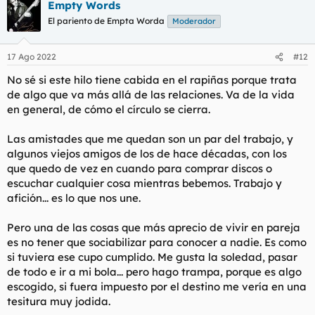
Empty Words
c
c
El pariento de Empta Worda
Moderador
i
o
n
17 Ago 2022
#12
e
s
No sé si este hilo tiene cabida en el rapiñas porque trata
:
de algo que va más allá de las relaciones. Va de la vida
en general, de cómo el círculo se cierra.
Las amistades que me quedan son un par del trabajo, y
algunos viejos amigos de los de hace décadas, con los
que quedo de vez en cuando para comprar discos o
escuchar cualquier cosa mientras bebemos. Trabajo y
afición... es lo que nos une.
Pero una de las cosas que más aprecio de vivir en pareja
es no tener que sociabilizar para conocer a nadie. Es como
si tuviera ese cupo cumplido. Me gusta la soledad, pasar
de todo e ir a mi bola... pero hago trampa, porque es algo
escogido, si fuera impuesto por el destino me vería en una
tesitura muy jodida.