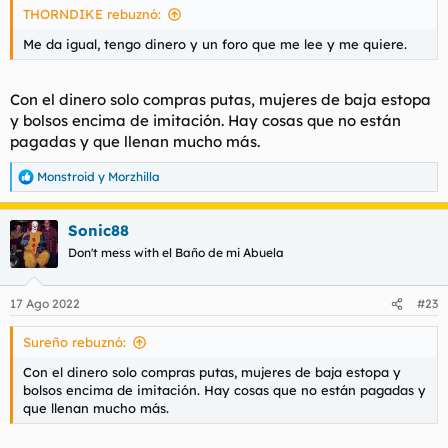
THORNDIKE rebuznó:
:
Me da igual, tengo dinero y un foro que me lee y me quiere.
Con el dinero solo compras putas, mujeres de baja estopa
y bolsos encima de imitación. Hay cosas que no están
pagadas y que llenan mucho más.
Monstroid
y
Morzhilla
R
e
a
Sonic88
c
c
Don't mess with el Baño de mi Abuela
i
o
n
17 Ago 2022
#23
e
s
Sureño rebuznó:
:
Con el dinero solo compras putas, mujeres de baja estopa y
bolsos encima de imitación. Hay cosas que no están pagadas y
que llenan mucho más.