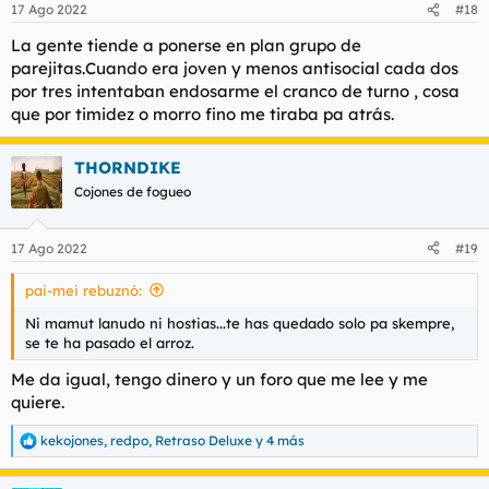
17 Ago 2022
#18
e
s
La gente tiende a ponerse en plan grupo de
:
parejitas.Cuando era joven y menos antisocial cada dos
por tres intentaban endosarme el cranco de turno , cosa
que por timidez o morro fino me tiraba pa atrás.
THORNDIKE
Cojones de fogueo
17 Ago 2022
#19
pai-mei rebuznó:
Ni mamut lanudo ni hostias...te has quedado solo pa skempre,
se te ha pasado el arroz.
Me da igual, tengo dinero y un foro que me lee y me
quiere.
kekojones
,
redpo
,
Retraso Deluxe
y 4 más
R
e
a