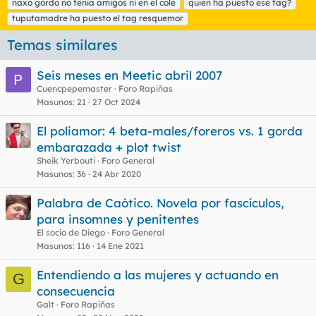
naxo gordo no tenia amigos ni en el cole
quien ha puesto ese tag?
q
tuputamadre ha puesto el tag resquemor
u
e
Temas similares
t
a
s
Seis meses en Meetic abril 2007
Cuencpepemaster
Foro Rapiñas
Masunos
21
27 Oct 2024
El poliamor: 4 beta-males/foreros vs. 1 gorda
embarazada + plot twist
Sheik Yerbouti
Foro General
Masunos
36
24 Abr 2020
Palabra de Caótico. Novela por fascículos,
para insomnes y penitentes
El socio de Diego
Foro General
Masunos
116
14 Ene 2021
Entendiendo a las mujeres y actuando en
G
consecuencia
Galt
Foro Rapiñas