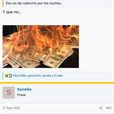
Eso no da calorcito por las noches.
Y que no...
Morzhilla
,
pastorfe
,
serdo
y 2 más
R
e
a
Sureño
c
S
c
Freak
i
o
n
17 Ago 2022
#22
e
s