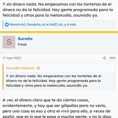
Y sin dinero nada. No empecemos con las tonterías de el
dinero no da la felicidad. Hay gente programada para la
felicidad y otros para la melancolía, asumidlo ya.
Monstroid
,
Cenobita
,
el re NAZI do.
y 6 más
R
e
a
Sureño
c
S
c
Freak
i
o
n
17 Ago 2022
#24
e
s
Sonic88 rebuznó:
:
Y sin dinero nada. No empecemos con las tonterías de el
dinero no da la felicidad. Hay gente programada para la
felicidad y otros para la melancolía, asumidlo ya.
A ver, el dinero claro que te da ciertas cosas,
evidentemente, y hay que ser gilipollas para no verlo,
pero una cosa es eso y otra el vivir para ello, a veces de
postín, que es lo que le pasa a mucha gente, y no lo digo