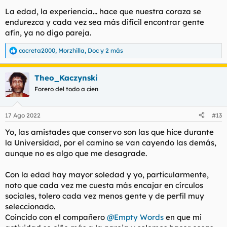
La edad, la experiencia... hace que nuestra coraza se
endurezca y cada vez sea más difícil encontrar gente
afín, ya no digo pareja.
cocreta2000
,
Morzhilla
,
Doc
y 2 más
R
e
a
Theo_Kaczynski
c
c
Forero del todo a cien
i
o
n
17 Ago 2022
#13
e
s
Yo, las amistades que conservo son las que hice durante
:
la Universidad, por el camino se van cayendo las demás,
aunque no es algo que me desagrade.
Con la edad hay mayor soledad y yo, particularmente,
noto que cada vez me cuesta más encajar en círculos
sociales, tolero cada vez menos gente y de perfil muy
seleccionado.
Coincido con el compañero
@Empty Words
en que mi