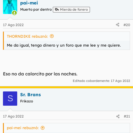
pai-mei
c
c
Muerto por dentro
Mierda de forero
i
o
n
17 Ago 2022
#20
e
s
THORNDIKE rebuznó:
:
Me da igual, tengo dinero y un foro que me lee y me quiere.
Eso no da calorcito por las noches.
Editado cobardemente:
17 Ago 2022
Sr. Brans
S
Frikazo
17 Ago 2022
#21
pai-mei rebuznó: