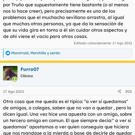
por Truño que supuestamente tiene bastante (o al menos
nos lo hace creer), pero precisamente es uno de los
problemas que el muchacho sevillano arrastra, al igual
que muchas otras personas, ya que da la sensación de
que su vida gira en torno a él sin cuidar otros aspectos y
de ahí viene el vacío para otras cosas.
Editado cobardemente:
17 Ago 2022
Monstroid
,
Morzhilla
y
serdo
R
e
a
Furro07
c
c
Clásico
i
o
n
17 Ago 2022
#25
e
s
Otra cosa que me queda es el tipico: "a ver si quedamos"
:
de amigos, o colegas, saben que no van a quedar , pero lo
dicen igual. Una vez hice una apuesta con un amigo, sobre
un tercero amigo en comun. El que siempre decía:" a ver si
quedamos" apostamos a ver quien conseguia que hiciera
que nos mandase a la mierda a base de decirle de quedar