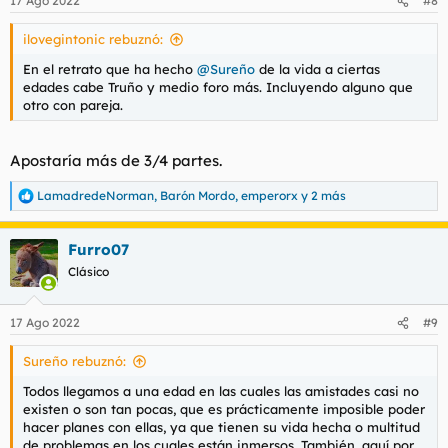
17 Ago 2022
#8
e
s
Por eso Truño está jodido, y se mete en el fango más y más.
ilovegintonic rebuznó:
:
Los tres viajes de mierda corroboran este hecho, aparte de
querer pegar el pisto con la compra de supuestos bolsos de
En el retrato que ha hecho
@Sureño
de la vida a ciertas
marca del mercadillo en su último viaje, para fardar, como
edades cabe Truño y medio foro más. Incluyendo alguno que
hacen muchos, de tener una vida cojonuda, y luego lo ves en
otro con pareja.
un cuchitril de piso, con un supuesto chalet que va dos veces al
mes, con un Audi TT que también lo saca dos veces al mes, y
haciendo de pagafantas con muchas pavas, denotando el
Apostaría más de 3/4 partes.
típico postureo que hacen muchos en redes sociales que han
sido el puto cáncer para las relaciones humanas, de gente
LamadredeNorman
,
Barón Mordo
,
emperorx
y 2 más
R
aparentando ser feliz, pero con una vida mísera y llena de
e
problemas emocionales.
a
Furro07
c
c
Clásico
i
o
n
17 Ago 2022
#9
e
s
Sureño rebuznó:
:
Todos llegamos a una edad en las cuales las amistades casi no
existen o son tan pocas, que es prácticamente imposible poder
hacer planes con ellas, ya que tienen su vida hecha o multitud
de problemas en los cuales están inmersos. También, aquí por