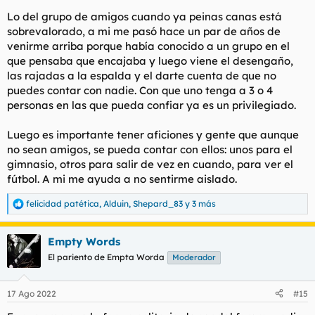
Lo del grupo de amigos cuando ya peinas canas está
sobrevalorado, a mi me pasó hace un par de años de
venirme arriba porque había conocido a un grupo en el
que pensaba que encajaba y luego viene el desengaño,
las rajadas a la espalda y el darte cuenta de que no
puedes contar con nadie. Con que uno tenga a 3 o 4
personas en las que pueda confiar ya es un privilegiado.
Luego es importante tener aficiones y gente que aunque
no sean amigos, se pueda contar con ellos: unos para el
gimnasio, otros para salir de vez en cuando, para ver el
fútbol. A mi me ayuda a no sentirme aislado.
felicidad patética
,
Alduin
,
Shepard_83
y 3 más
R
e
a
Empty Words
c
c
El pariento de Empta Worda
Moderador
i
o
n
17 Ago 2022
#15
e
s