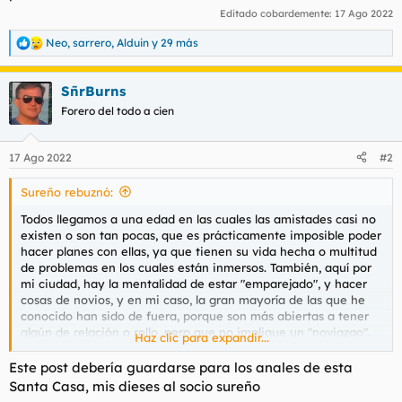
Editado cobardemente:
17 Ago 2022
Neo
,
sarrero
,
Alduin
y 29 más
R
e
a
SñrBurns
c
c
Forero del todo a cien
i
o
n
17 Ago 2022
#2
e
s
Sureño rebuznó:
:
Todos llegamos a una edad en las cuales las amistades casi no
existen o son tan pocas, que es prácticamente imposible poder
hacer planes con ellas, ya que tienen su vida hecha o multitud
de problemas en los cuales están inmersos. También, aquí por
mi ciudad, hay la mentalidad de estar "emparejado", y hacer
cosas de novios, y en mi caso, la gran mayoría de las que he
conocido han sido de fuera, porque son más abiertas a tener
algún de relación o rollo, pero que no implique un "noviazgo".
Haz clic para expandir...
En las ciudades de interior hay aún mucha mentalidad antigua
en este sentido. Ves muchas parejitas y muy pocos grupos de
Este post debería guardarse para los anales de esta
amigos en nuestras edades.
Santa Casa, mis dieses al socio sureño