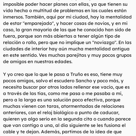
imposible poder hacer planes con ellas, ya que tienen su
l
i
vida hecha o multitud de problemas en los cuales están
t
o
e
inmersos. También, aquí por mi ciudad, hay la mentalidad
m
de estar "emparejado", y hacer cosas de novios, y en mi
a
caso, la gran mayoría de las que he conocido han sido de
fuera, porque son más abiertas a tener algún tipo de
relación o rollo, pero que no implique un "noviazgo". En las
ciudades de interior hay aún mucha mentalidad antigua
en este sentido. Ves muchas parejitas y muy pocos grupos
de amigos en nuestras edades.
Y yo creo que lo que le pasa a Truño es eso, tiene muy
pocos amigos, salvo el escudero Sancho y poco más, y
necesita buscar por otros lados rellenar ese vacío, que es
a través de las tías, como me pasa o me pasaba a mí,
pero a la larga es una solución poco efectiva, porque
muchas vienen con taras, atormentadas de relaciones
anteriores, con el reloj biológico a punto de caducar,
quieren ya algo serio en la segunda cita o cuando parece
que van contigo a una, al día siguiente se les fusiona el
cable y te dejan. Además, partimos de la idea de que