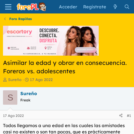
Acceder
Regístrate
Foro Rapiñas
Asimilar la edad y obrar en consecuencia.
Foreros vs. adolescentes
I
F
Sureño
17 Ago 2022
n
e
i
c
Sureño
S
c
h
Freak
i
a
a
d
d
e
17 Ago 2022
#1
o
i
r
n
Todos llegamos a una edad en las cuales las amistades
d
i
casi no existen o son tan pocas, que es prácticamente
e
c