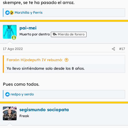
skempre, se te ha pasado el arroz.
Morzhilla
y
Ferris
R
e
a
pai-mei
c
c
Muerto por dentro
Mierda de forero
i
o
n
17 Ago 2022
#17
e
s
Faraón Hijodeputh IV rebuznó:
:
Yo llevo sintiéndome solo desde los 8 años.
Pues como todos.
redpo
y
serdo
R
e
a
segismundo sociopata
c
c
Freak
i
o
n