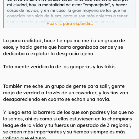
mi ciudad, hay la mentalidad de estar "emparejado", y hacer
cosas de novios, y en mi caso, la gran mayoría de las que he
conocido han sido de fuera, porque son más abiertas a tener
algún tipo de relación o rollo, pero que no implique un
Haz clic para expandir...
"noviazgo". En las ciudades de interior hay aún mucha
mentalidad antigua en este sentido. Ves muchas parejitas y
muy pocos grupos de amigos en nuestras edades.
La pura realidad, hace tiempo me metí a un grupo de
esos, y había gente que hasta organizaba cenas y se
Y yo creo que lo que le pasa a Truño es eso, tiene muy pocos
dedicaba a explotar la desgracia ajena.
amigos, salvo el escudero Sancho y poco más, y necesita
buscar por otros lados rellenar ese vacío, que es a través de las
Totalmente verídico lo de los guaperas y los frikis .
tías, como me pasa o me pasaba a mí, pero a la larga es una
solución poco efectiva, porque muchas vienen con taras,
atormentadas de relaciones anteriores, con el reloj biológico a
punto de caducar, quieren ya algo serio en la segunda cita o
También me eche un grupo de gente para salir, gente
cuando parece que van contigo a una, al día siguiente se les
maja de verdad a través de un coworker, y los tíos van
fusiona el cable y te dejan. Además, partimos de la idea de que
desapareciendo en cuanto se echan una novia.
Truño elige muy mal en base a sus planteamientos y a lo que él
busca, por eso no es de extrañar que tenga temporadas en las
que psicológicamente no anda bien, y eso es jodido para un tío
Y luego esta la barrera de los que son padres y los que no
con su planta, pero se va a tener que acostumbrar a estos
lo somos, ahí es como si ellos estuviesen en la champions
momentos, ya que la gente va a su puta bola, y es muy difícil
league de la vida y tu fueras un apestado de 3 regional,
entrar en un grupo nuevo de amistades porque eso es un coto
se creen más importantes y su tiempo siempre es más
cerrado a ciertas edades.
valioso que el tuyo.