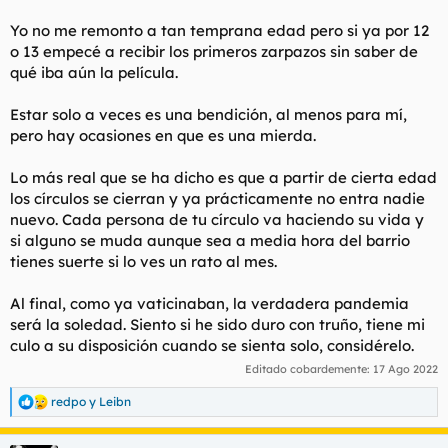
hacen muchos, de tener una vida cojonuda, y luego lo ves en
un cuchitril de piso, con un supuesto chalet que va dos veces al
Yo no me remonto a tan temprana edad pero si ya por 12
mes, con un Audi TT que también lo saca dos veces al mes, y
o 13 empecé a recibir los primeros zarpazos sin saber de
haciendo de pagafantas con muchas pavas, denotando el
qué iba aún la película.
típico postureo que hacen muchos en redes sociales que han
sido el puto cáncer para las relaciones humanas, de gente
aparentando ser feliz, pero con una vida mísera y llena de
Estar solo a veces es una bendición, al menos para mí,
problemas emocionales.
pero hay ocasiones en que es una mierda.
Lo más real que se ha dicho es que a partir de cierta edad
los círculos se cierran y ya prácticamente no entra nadie
nuevo. Cada persona de tu círculo va haciendo su vida y
si alguno se muda aunque sea a media hora del barrio
tienes suerte si lo ves un rato al mes.
Al final, como ya vaticinaban, la verdadera pandemia
será la soledad. Siento si he sido duro con truño, tiene mi
culo a su disposición cuando se sienta solo, considérelo.
Editado cobardemente:
17 Ago 2022
redpo
y
Leibn
R
e
a