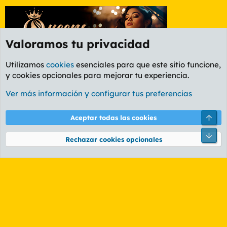
Valoramos tu privacidad
Utilizamos
cookies
esenciales para que este sitio funcione,
y cookies opcionales para mejorar tu experiencia.
Etiquetas
Ver más información y configurar tus preferencias
Cookies
PL OLDSTYLE AMARILLO
Cambiar fuente
Español (ES)
Arri
Aceptar todas las cookies
Contáctanos
Términos y reglas
Política de privacidad
Ayuda
R
Pie
S
Rechazar cookies opcionales
S
®
Community platform by XenForo
© 2010-2026 XenForo Ltd.