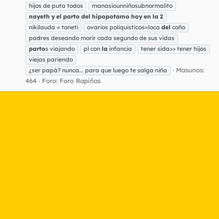
hijos de puta todos
manasiounniñosubnormalito
nayeth
y
el
parto
del
hipopotamo
hoy
en
la
2
nikilauda = toneti
ovarios poliquisticos=loca
del
coño
padres deseando morir cada segundo de sus vidas
parto
s viajando
pl con
la
infancia
tener sida>> tener hijos
viejas pariendo
Masunos:
¿ser papá? nunca... para que luego te salga niña
464
Foro:
Foro Rapiñas