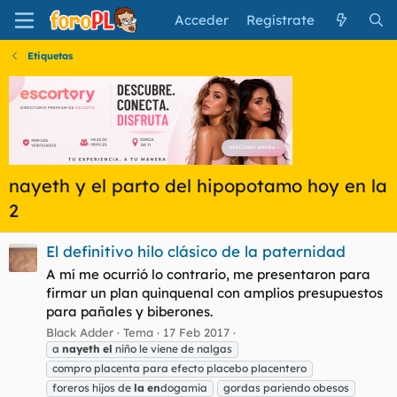
Acceder
Regístrate
Etiquetas
nayeth y el parto del hipopotamo hoy en la
2
El definitivo hilo clásico de la paternidad
A mí me ocurrió lo contrario, me presentaron para
firmar un plan quinquenal con amplios presupuestos
para pañales y biberones.
Black Adder
Tema
17 Feb 2017
a
nayeth
el
niño le viene de nalgas
compro placenta para efecto placebo placentero
foreros hijos de
la
en
dogamia
gordas pariendo obesos