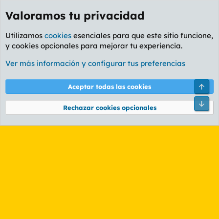
Valoramos tu privacidad
Utilizamos
cookies
esenciales para que este sitio funcione,
y cookies opcionales para mejorar tu experiencia.
Etiquetas
Ver más información y configurar tus preferencias
Cookies
PL OLDSTYLE AMARILLO
Cambiar fuente
Español (ES)
Arri
Aceptar todas las cookies
Contáctanos
Términos y reglas
Política de privacidad
Ayuda
R
Pie
S
Rechazar cookies opcionales
S
®
Community platform by XenForo
© 2010-2026 XenForo Ltd.