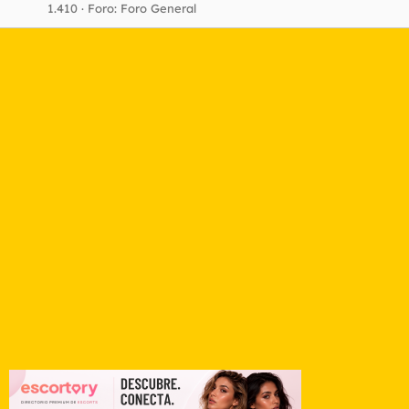
1.410
Foro:
Foro General