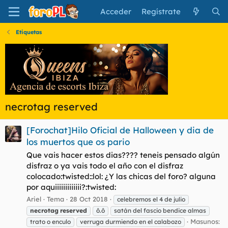
Acceder
Regístrate
Etiquetas
necrotag reserved
[Forochat]Hilo Oficial de Halloween y dia de
los muertos que os pario
Que vais hacer estos dias???? teneis pensado algún
disfraz o ya vais todo el año con el disfraz
colocado:twisted::lol: ¿Y las chicas del foro? alguna
por aquiiiiiiiiiiiii?:twisted:
Ariel
Tema
28 Oct 2018
celebremos el 4 de julio
necrotag
reserved
ô.ô
satán del fascio bendice almas
Masunos:
trato o enculo
verruga durmiendo en el calabozo