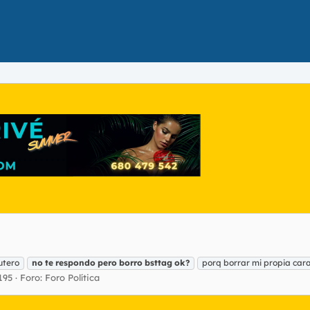
utero
no
te
respondo
pero
borro
bsttag
ok?
porq borrar mi propia car
195
Foro:
Foro Política