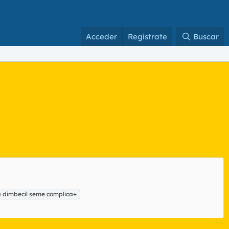
Acceder
Regístrate
Buscar
a dimbecil seme complica+