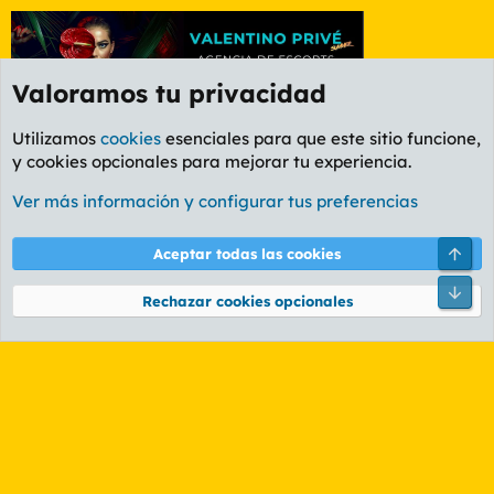
Valoramos tu privacidad
Utilizamos
cookies
esenciales para que este sitio funcione,
y cookies opcionales para mejorar tu experiencia.
Etiquetas
Ver más información y configurar tus preferencias
Cookies
PL OLDSTYLE AMARILLO
Cambiar fuente
Español (ES)
Arri
Aceptar todas las cookies
Contáctanos
Términos y reglas
Política de privacidad
Ayuda
R
Pie
S
Rechazar cookies opcionales
S
®
Community platform by XenForo
© 2010-2026 XenForo Ltd.