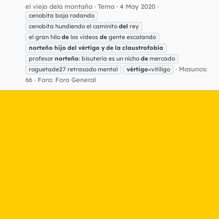
el viejo dela montaña
Tema
4 May 2020
cenobita baja rodando
cenobita hundiendo el caminito
del
rey
el gran hilo
de
los vídeos
de
gente escalando
norteño
hijo
del
vértigo
y
de
la
claustrofobia
profesor
norteño
: bisutería es un nicho
de
mercado
Masunos:
roguetade27 retrasado mental
vértigo
<vitíligo
66
Foro:
Foro General