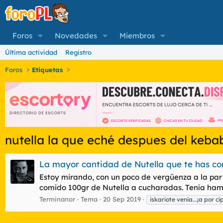
Foros
Novedades
Miembros
Última actividad
Registro
Foros
Etiquetas
nutella la que eché despues del keba
La mayor cantidad de Nutella que te has co
Estoy mirando, con un poco de vergüenza a la par 
comido 100gr de Nutella a cucharadas. Tenía hambr
Terminanor
Tema
20 Sep 2019
iskariote venia...¡a por ci