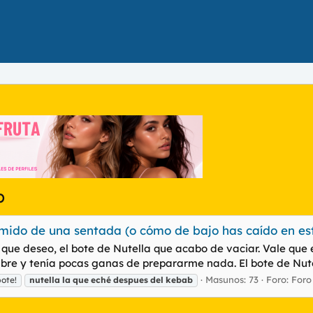
b
mido de una sentada (o cómo de bajo has caído en es
que deseo, el bote de Nutella que acabo de vaciar. Vale que e
e y tenía pocas ganas de prepararme nada. El bote de Nutell
Masunos: 73
Foro:
Foro
pote!
nutella
la
que
eché
despues
del
kebab