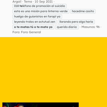
Argail
Tema
10 Sep 2021
018
te
léfono de promoción al suicidio
esta es una misión para linterna verde
hacedme casito
huelga de guionistas en foropl ya
leyendo trolas en actutud zen
llorando pero algo haría
Masunos: 96
o
te
matas
tú
o
te
mato
yo
querido diario:
Foro:
Foro General