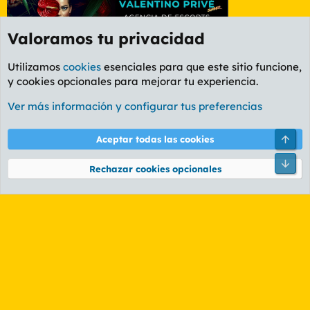
Valoramos tu privacidad
Utilizamos
cookies
esenciales para que este sitio funcione,
y cookies opcionales para mejorar tu experiencia.
Etiquetas
Ver más información y configurar tus preferencias
Cookies
PL OLDSTYLE AMARILLO
Cambiar fuente
Español (ES)
Arri
Aceptar todas las cookies
Contáctanos
Términos y reglas
Política de privacidad
Ayuda
R
Pie
S
Rechazar cookies opcionales
S
®
Community platform by XenForo
© 2010-2026 XenForo Ltd.