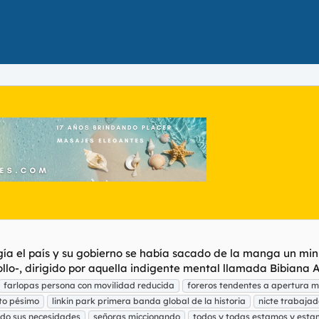
ía el país y su gobierno se había sacado de la manga un min
llo-, dirigido por aquella indigente mental llamada Bibiana A
farlopas persona con movilidad reducida
foreros tendentes a apertura 
to pésimo
linkin park primera banda global de la historia
nicte trabajad
do sus necesidades
señoras miccionando
todos y todas estamos y est