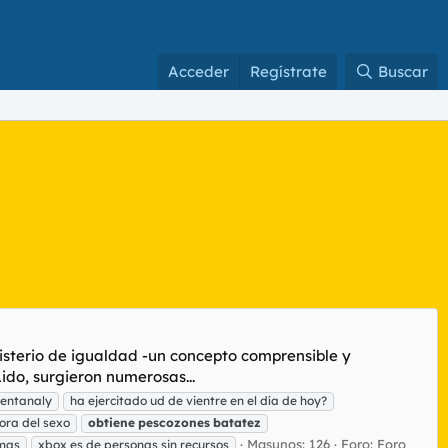
Acceder
Regístrate
Buscar
isterio de igualdad -un concepto comprensible y
ido, surgieron numerosas...
mentanaly
ha ejercitado ud de vientre en el día de hoy?
ora del sexo
obtiene
pescozones
batatez
Masunos: 126
Foro:
Foro
amas
xbox es de personas sin recursos