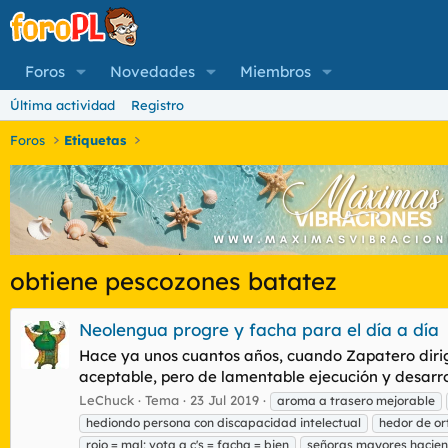
Foros
Novedades
Miembros
Última actividad
Registro
Foros
Etiquetas
obtiene pescozones batatez
Neolengua progre y facha para el día a día
Hace ya unos cuantos años, cuando Zapatero dirig
aceptable, pero de lamentable ejecución y desarro
LeChuck
Tema
23 Jul 2019
aroma a trasero mejorable
hediondo persona con discapacidad intelectual
hedor de or
rojo = mal; vota a c's = facha = bien
señoras mayores hacien