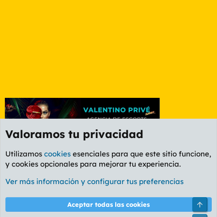
Valoramos tu privacidad
Utilizamos
cookies
esenciales para que este sitio funcione,
y cookies opcionales para mejorar tu experiencia.
Etiquetas
Ver más información y configurar tus preferencias
Cookies
PL OLDSTYLE AMARILLO
Cambiar fuente
Español (ES)
Arri
Aceptar todas las cookies
Contáctanos
Términos y reglas
Política de privacidad
Ayuda
R