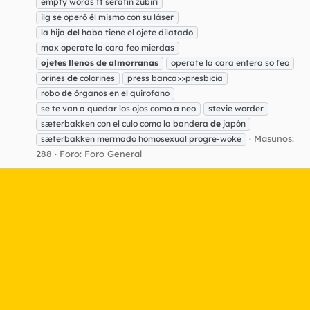
empty words ft serafín zubiri
ilg se operó él mismo con su láser
la hija
de
l haba tiene el ojete dilatado
max operate la cara feo mierdas
ojetes
llenos
de
almorranas
operate la cara entera so feo
orines
de
colorines
press banca>>presbicia
robo
de
órganos en el quirofano
se te van a quedar los ojos como a neo
stevie worder
sæterbakken con el culo como la bandera
de
japón
Masunos:
sæterbakken mermado homosexual progre-woke
288
Foro:
Foro General