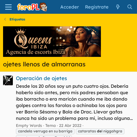
Acceder
Regístrate
Etiquetas
ojetes llenos de almorranas
Operación de ojetes
Desde los 20 años soy un puto cuatro ojos. Debería
haberlo sido antes, pero mis padres pensaban que
iba borracho o era maricón cuando me iba dando
golpes contra las farolas o achinaba los ojos para
ver Barrio Sésamo y Bola de Drac. Llevar gafas
nunca ha sido un problema para mí, incluso alguna...
Empty Words
Tema
22 Abr 2022
candela verruga en su barriga
cataratas
de
l niggahgra