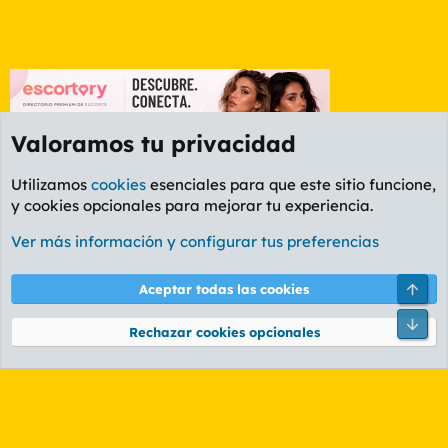
Valoramos tu privacidad
Utilizamos
cookies
esenciales para que este sitio funcione,
y cookies opcionales para mejorar tu experiencia.
Etiquetas
Ver más información y configurar tus preferencias
Cookies
PL OLDSTYLE AMARILLO
Cambiar fuente
Español (ES)
Arri
Aceptar todas las cookies
Contáctanos
Términos y reglas
Política de privacidad
Ayuda
R
Pie
S
Rechazar cookies opcionales
S
®
Community platform by XenForo
© 2010-2026 XenForo Ltd.