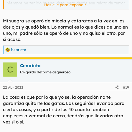
Siempre he tenido buena vista, pero desde ese relato de terror
Haz clic para expandir...
procuro hartarme a zanahorias y echarme gotas hidratantes. Y
en los ojos también.
Mi suegra se operó de miopía y cataratas a la vez en los
dos ojos y quedó bien. Lo normal es lo que dices de uno en
uno, mi padre sólo se operó de uno y no quiso el otro, por
si acaso.
iskariote
R
e
a
Cenobita
c
C
c
Ex-gordo deforme asqueroso
i
o
n
22 Abr 2022
#19
e
s
La cosa es que por lo que yo se, la operación no te
:
garantiza quitarte las gafas. Las seguirás llevando para
ciertas cosas, y a partir de los 40 cuanto también
empieces a ver mal de cerca, tendrás que llevarlas otra
vez sí o sí.