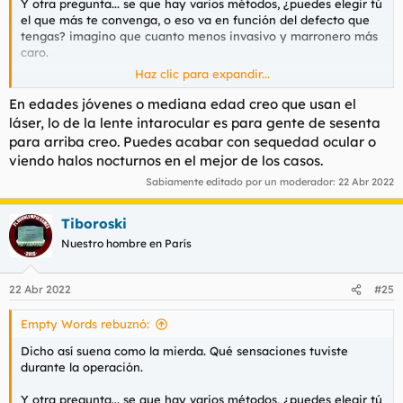
Y otra pregunta... se que hay varios métodos, ¿puedes elegir tú
el que más te convenga, o eso va en función del defecto que
tengas? imagino que cuanto menos invasivo y marronero más
caro.
Haz clic para expandir...
Yo tengo astigmatismo, 6 en el izquierdo y 5 en el derecho... y
recuerdo que empecé con 0,5 y 1,2. Hijos de perra.
En edades jóvenes o mediana edad creo que usan el
láser, lo de la lente intarocular es para gente de sesenta
para arriba creo. Puedes acabar con sequedad ocular o
viendo halos nocturnos en el mejor de los casos.
Sabiamente editado por un moderador:
22 Abr 2022
Tiboroski
Nuestro hombre en París
22 Abr 2022
#25
Empty Words rebuznó:
Dicho así suena como la mierda. Qué sensaciones tuviste
durante la operación.
Y otra pregunta... se que hay varios métodos, ¿puedes elegir tú