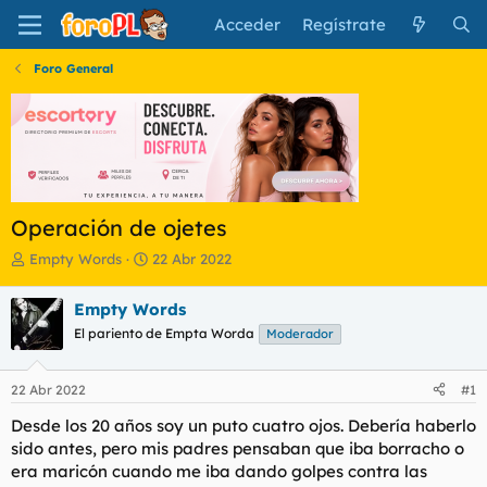
Acceder
Regístrate
Foro General
Operación de ojetes
I
F
Empty Words
22 Abr 2022
n
e
i
c
Empty Words
c
h
El pariento de Empta Worda
Moderador
i
a
a
d
d
e
22 Abr 2022
#1
o
i
r
n
Desde los 20 años soy un puto cuatro ojos. Debería haberlo
d
i
sido antes, pero mis padres pensaban que iba borracho o
e
c
era maricón cuando me iba dando golpes contra las
l
i