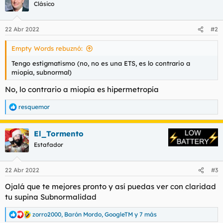
c
Clásico
i
o
n
22 Abr 2022
#2
e
s
Empty Words rebuznó:
:
Tengo estigmatismo (no, no es una ETS, es lo contrario a
miopía, subnormal)
No, lo contrario a miopía es hipermetropía
resquemor
R
e
a
El_Tormento
c
c
Estafador
i
o
n
22 Abr 2022
#3
e
s
Ojalá que te mejores pronto y así puedas ver con claridad
:
tu supina Subnormalidad
zorro2000
,
Barón Mordo
,
GoogleTM
y 7 más
R