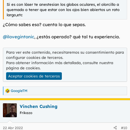
Si es con láser te anestesian los globos oculares, el olorcillo a
quemado o tener que estar con los ojos bien abiertos un rato
largo,etc
¿Cómo sabes eso? cuenta lo que sepas.
@ilovegintonic
, ¿estás operado? qué tal tu experiencia.
Para ver este contenido, necesitaremos su consentimiento para
configurar cookies de terceros.
Para obtener información más detallada, consulte nuestra
página de cookies
.
Aceptar cookies de terceros
GoogleTM
R
e
a
Vinchen Cushing
c
c
Frikazo
i
o
n
22 Abr 2022
#10
e