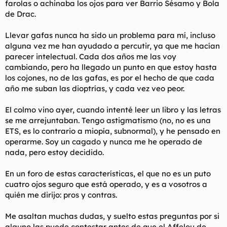
farolas o achinaba los ojos para ver Barrio Sésamo y Bola
t
o
e
de Drac.
m
a
Llevar gafas nunca ha sido un problema para mí, incluso
alguna vez me han ayudado a percutir, ya que me hacían
parecer intelectual. Cada dos años me las voy
cambiando, pero ha llegado un punto en que estoy hasta
los cojones, no de las gafas, es por el hecho de que cada
año me suban las dioptrías, y cada vez veo peor.
El colmo vino ayer, cuando intenté leer un libro y las letras
se me arrejuntaban. Tengo astigmatismo (no, no es una
ETS, es lo contrario a miopía, subnormal), y he pensado en
operarme. Soy un cagado y nunca me he operado de
nada, pero estoy decidido.
En un foro de estas características, el que no es un puto
cuatro ojos seguro que está operado, y es a vosotros a
quién me dirijo: pros y contras.
Me asaltan muchas dudas, y suelto estas preguntas por si
alguno las puede contestar antes de que el Affelou de