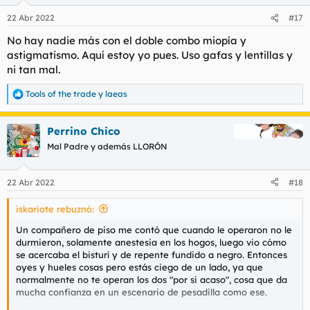
o
n
22 Abr 2022
#17
e
s
No hay nadie más con el doble combo miopía y
:
astigmatismo. Aquí estoy yo pues. Uso gafas y lentillas y
ni tan mal.
Tools of the trade
y
laeas
R
e
a
Perrino Chico
c
c
Mal Padre y además LLORÓN
i
o
n
22 Abr 2022
#18
e
s
iskariote rebuznó:
:
Un compañero de piso me contó que cuando le operaron no le
durmieron, solamente anestesia en los hogos, luego vio cómo
se acercaba el bisturí y de repente fundido a negro. Entonces
oyes y hueles cosas pero estás ciego de un lado, ya que
normalmente no te operan los dos "por si acaso", cosa que da
mucha confianza en un escenario de pesadilla como ese.