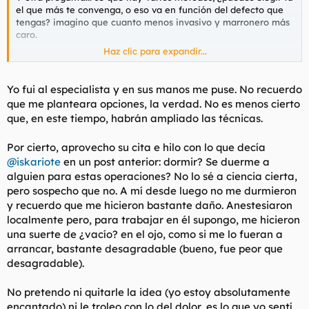
el que más te convenga, o eso va en función del defecto que
tengas? imagino que cuanto menos invasivo y marronero más
caro.
Haz clic para expandir...
Yo tengo astigmatismo, 6 en el izquierdo y 5 en el derecho... y
recuerdo que empecé con 0,5 y 1,2. Hijos de perra.
Yo fui al especialista y en sus manos me puse. No recuerdo
que me planteara opciones, la verdad. No es menos cierto
que, en este tiempo, habrán ampliado las técnicas.
Por cierto, aprovecho su cita e hilo con lo que decía
@iskariote
en un post anterior: dormir? Se duerme a
alguien para estas operaciones? No lo sé a ciencia cierta,
pero sospecho que no. A mí desde luego no me durmieron
y recuerdo que me hicieron bastante daño. Anestesiaron
localmente pero, para trabajar en él supongo, me hicieron
una suerte de ¿vacío? en el ojo, como si me lo fueran a
arrancar, bastante desagradable (bueno, fue peor que
desagradable).
No pretendo ni quitarle la idea (yo estoy absolutamente
encantado) ni le troleo con lo del dolor, es lo que yo sentí.