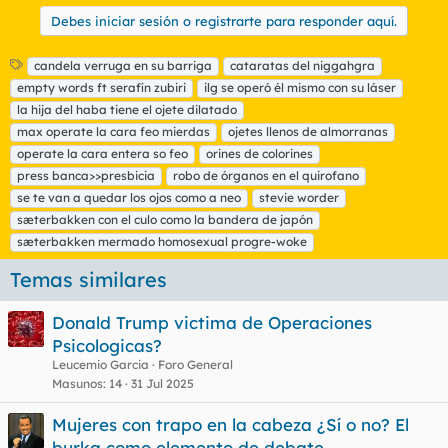
Debes iniciar sesión o registrarte para responder aquí.
E
candela verruga en su barriga
cataratas del niggahgra
t
empty words ft serafín zubiri
ilg se operó él mismo con su láser
i
la hija del haba tiene el ojete dilatado
q
max operate la cara feo mierdas
ojetes llenos de almorranas
u
operate la cara entera so feo
e
orines de colorines
t
press banca>>presbicia
robo de órganos en el quirofano
a
se te van a quedar los ojos como a neo
stevie worder
s
sæterbakken con el culo como la bandera de japón
sæterbakken mermado homosexual progre-woke
Temas similares
Donald Trump victima de Operaciones
Psicologicas?
Leucemio Garcia
Foro General
Masunos
14
31 Jul 2025
Mujeres con trapo en la cabeza ¿Sí o no? El
burka como elemento de debate