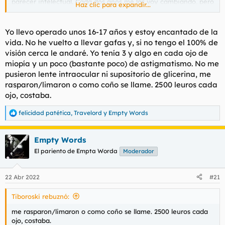
parecer intelectual. Cada dos años me las voy cambiando, pero
Haz clic para expandir...
ha llegado un punto en que estoy hasta los cojones, no de las
gafas, es por el hecho de que cada año me suban las dioptrías,
y cada vez veo peor.
Yo llevo operado unos 16-17 años y estoy encantado de la
vida. No he vuelto a llevar gafas y, si no tengo el 100% de
El colmo vino ayer, cuando intenté leer un libro y las letras se
visión cerca le andaré. Yo tenía 3 y algo en cada ojo de
me arrejuntaban. Tengo astigmatismo (no, no es una ETS, es lo
miopía y un poco (bastante poco) de astigmatismo. No me
contrario a miopía, subnormal), y he pensado en operarme.
pusieron lente intraocular ni supositorio de glicerina, me
Soy un cagado y nunca me he operado de nada, pero estoy
decidido.
rasparon/limaron o como coño se llame. 2500 leuros cada
ojo, costaba.
En un foro de estas características, el que no es un puto cuatro
ojos seguro que está operado, y es a vosotros a quién me
felicidad patética
,
Travelord
y
Empty Words
R
dirijo: pros y contras.
e
a
Me asaltan muchas dudas, y suelto estas preguntas por si
Empty Words
c
alguno las puede contestar antes de que el Affelou de turno
c
El pariento de Empta Worda
Moderador
me meta un rayo láser en los hogos.
i
o
¿Si cada año aumento de dioptrías estoy descartado
n
22 Abr 2022
#21
para operarme?
e
s
¿Siempre te meten una lente dentro del ojo o hay otros
Tiboroski rebuznó:
:
sistemas?, así rollo rayo láser o que te desangren una
gallina en el ojo. Que me metan algo en los ojos me toca
me rasparon/limaron o como coño se llame. 2500 leuros cada
los huevos, la verdad.
ojo, costaba.
Si me opero, ¿perderé vista año tras año para volver al