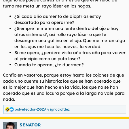
turno me meta un rayo láser en los hogos.
¿Si cada año aumento de dioptrías estoy
descartado para operarme?
¿Siempre te meten una lente dentro del ojo o hay
otros sistemas?, así rollo rayo láser o que te
desangren una gallina en el ojo. Que me metan algo
en los ojos me toca los huevos, la verdad.
Si me opero, ¿perderé vista año tras año para volver
al principio como un puto loser?
Cuando te operan, ¿te duermen?
Confío en vosotros, porque estoy hasta los cojones de que
cada uno cuente su historia: los que se han operado que
es lo mejor que han hecho en la vida, los que no se han
operado que es una locura porque a la larga no vale para
nada.
polveteador-ZGZA
y
ignaciofdez
R
e
a
SENATOR
c