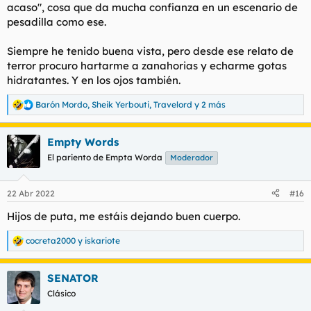
acaso", cosa que da mucha confianza en un escenario de
pesadilla como ese.
Siempre he tenido buena vista, pero desde ese relato de
terror procuro hartarme a zanahorias y echarme gotas
hidratantes. Y en los ojos también.
Barón Mordo
,
Sheik Yerbouti
,
Travelord
y 2 más
R
e
a
Empty Words
c
c
El pariento de Empta Worda
Moderador
i
o
n
22 Abr 2022
#16
e
s
Hijos de puta, me estáis dejando buen cuerpo.
:
cocreta2000
y
iskariote
R
e
a
SENATOR
c
c
Clásico
i