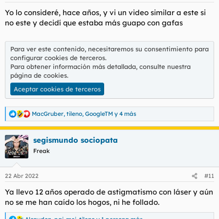
s
Yo lo consideré, hace años, y vi un video similar a este si
:
no este y decidí que estaba más guapo con gafas
Para ver este contenido, necesitaremos su consentimiento para
configurar cookies de terceros.
Para obtener información más detallada, consulte nuestra
página de cookies
.
Aceptar cookies de terceros
MacGruber
,
tileno
,
GoogleTM
y 4 más
R
e
a
segismundo sociopata
c
c
Freak
i
o
n
22 Abr 2022
#11
e
s
Ya llevo 12 años operado de astigmatismo con láser y aún
:
no se me han caído los hogos, ni he follado.