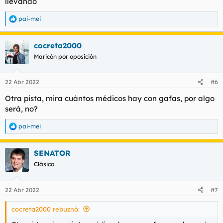
llevando
pai-mei
R
e
a
cocreta2000
c
c
Maricón por oposición
i
o
n
22 Abr 2022
#6
e
s
Otra pista, mira cuántos médicos hay con gafas, por algo
:
será, no?
pai-mei
R
e
a
SENATOR
c
c
Clásico
i
o
n
22 Abr 2022
#7
e
s
cocreta2000 rebuznó:
: