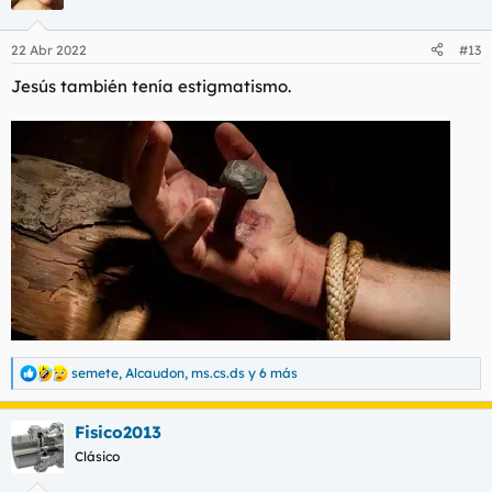
22 Abr 2022
#13
Jesús también tenía estigmatismo.
semete
,
Alcaudon
,
ms.cs.ds
y 6 más
R
e
a
Fisico2013
c
c
Clásico
i
o