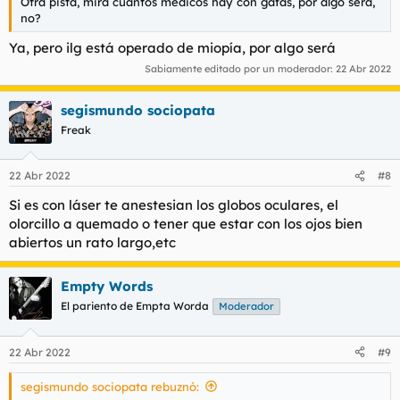
Otra pista, mira cuántos médicos hay con gafas, por algo será,
no?
Ya, pero ilg está operado de miopía, por algo será
Sabiamente editado por un moderador:
22 Abr 2022
segismundo sociopata
Freak
22 Abr 2022
#8
Si es con láser te anestesian los globos oculares, el
olorcillo a quemado o tener que estar con los ojos bien
abiertos un rato largo,etc
Empty Words
El pariento de Empta Worda
Moderador
22 Abr 2022
#9
segismundo sociopata rebuznó: