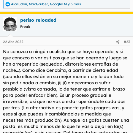
Alcaudon
,
MacGruber
,
GoogleTM
y 5 más
R
e
a
petiso reloaded
c
c
Freak
i
o
n
22 Abr 2022
#23
e
s
No conozco a ningún oculista que se haya operado, y sí
:
que conozco a varios tipos que se han operado y luego se
han arrepentido (sequedad, distorsiones extrañas de
noche...). Como dice Cenobita, a partir de cierta edad
(cuando ellas están en su mejor momento y lo dan todo
sin pedir nada a cambio, jijiji) empezamos a sufrir
presbicia (vista cansada, lo de tener que estirar el brazo
para poder enfocar bien). Es un proceso gradual e
irreversible, así que no vas a estar operándote cada dos
por tres. (La alternativa es ponerte gafas progresivas, y
esas sí que puedes ir cambiándolas a medida que
necesites más graduación). Aunque las gafas cuesten una
pasta, es mucho menos de lo que te vas a dejar en la(s)
operación(es), y sin riesgos. Del tema de las cataratas ya