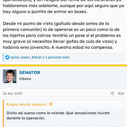
hablaremos más adelante, aunque por aquí seguro que ya
hay alguno a puntito de entrar en boxes.
Desde mi punto de vista (gafudo desde antes de la
primera comunión) lo de operarse es un poco como lo de
los injertos para calvos: tendría un pase si el problema es
muy grave (si necesitas llevar gafas de culo de vaso) y
todavía eres jovencito. A nuestra edad no compensa.
spizo
,
laeas
,
Alduin
y 1 persona más
R
e
a
SENATOR
c
c
Clásico
i
o
n
22 Abr 2022
#24
e
s
Empty Words rebuznó:
:
Dicho así suena como la mierda. Qué sensaciones tuviste
durante la operación.