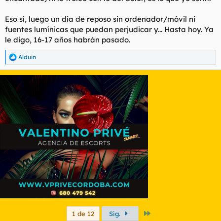
Eso sí, luego un día de reposo sin ordenador/móvil ni
fuentes lumínicas que puedan perjudicar y... Hasta hoy. Ya
le digo, 16-17 años habrán pasado.
Alduin
R
e
a
c
c
i
o
n
e
s
:
Último
1 de 12
Sig.