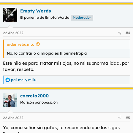
e
a
Empty Words
c
c
El pariento de Empta Worda
Moderador
i
o
n
22 Abr 2022
#4
e
s
eider rebuznó:
:
No, lo contrario a miopía es hipermetropía
Este hilo es para tratar mis ojos, no mi subnormalidad, por
favor, respeto.
pai-mei
y
miliu
R
e
a
cocreta2000
c
c
Maricón por oposición
i
o
n
22 Abr 2022
#5
e
s
Yo, como señor sin gafas, te recomiendo que las sigas
: