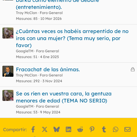
(entretenimiento).
Troy McClon
Foro General
Masunos
85
10 Mar 2026
¿Cuántas veces os habéis arrepentido de no
iros con una mujer? (Tema muy serio, por
favor)
GoogleTM
Foro General
Masunos
51
4 Ene 2025
Fracachat de las ánimas.
e
Troy McClon
Foro General
Masunos
292
3 Nov 2024
r
r
Se os ríen en vuestra cara, la gentuza
menores de edad (TEMA NO SERIO)
GoogleTM
Foro General
o
Masunos
53
9 May 2024
Facebook
X
Bluesky
LinkedIn
Reddit
Pinterest
Tumblr
WhatsA
Em
Compartir: