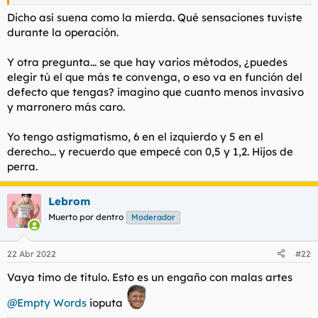
principio como un puto loser?
Dicho así suena como la mierda. Qué sensaciones tuviste
Cuando te operan, ¿te duermen?
durante la operación.
Confío en vosotros, porque estoy hasta los cojones de que cada
uno cuente su historia: los que se han operado que es lo mejor
Y otra pregunta... se que hay varios métodos, ¿puedes
que han hecho en la vida, los que no se han operado que es
elegir tú el que más te convenga, o eso va en función del
una locura porque a la larga no vale para nada.
defecto que tengas? imagino que cuanto menos invasivo
y marronero más caro.
Yo tengo astigmatismo, 6 en el izquierdo y 5 en el
derecho... y recuerdo que empecé con 0,5 y 1,2. Hijos de
perra.
Lebrom
Muerto por dentro
Moderador
22 Abr 2022
#22
Vaya timo de título. Esto es un engaño con malas artes
@Empty Words
ioputa