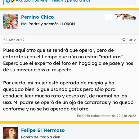
Alcaudon
,
pai-mei
,
tileno
y 1 persona más
R
e
a
Perrino Chico
c
c
Mal Padre y además LLORÓN
i
o
n
22 Abr 2022
#12
e
s
Pues aquí otro que se tendrá que operar, pero de
:
cataratas con el tiempo que aún no están "maduras".
Espero que el experto del foro en hogología se pase y nos
dé su master class al respecto.
Por cierto, mi mujer está operada de miopía y ha
quedado bien. Sigue usando gafas pero sólo para
conducir, leer mucho rato y cosas así, de normal no las
usa. Mi padre se operó de un ojo de cataratas y no quedó
conforme y no se ha operado del otro.
Editado cobardemente:
22 Abr 2022
Felipe El Hermoso
Forero del todo a cien