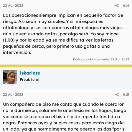
n
22 Abr 2022
#14
e
s
Las operaciones siempre implican en pequeño factor de
:
riesgo. Así sean muy simples. Y si, mi esposa es
oftalmologo y sus compañeros oftalmologos mas viejos
aún siguen usando gafas, por algo será. Yo soy miope
(1.00) y por la edad ya se me dificulta ver las letras
pequeñas de cerca, pero primero uso gafas a una
intervención.
Editado cobardemente:
22 Abr 2022
iskariote
Freak total
22 Abr 2022
#15
Un compañero de piso me contó que cuando le operaron
no le durmieron, solamente anestesia en los hogos, luego
vio cómo se acercaba el bisturí y de repente fundido a
negro. Entonces oyes y hueles cosas pero estás ciego de
un lado, ya que normalmente no te operan los dos "por si