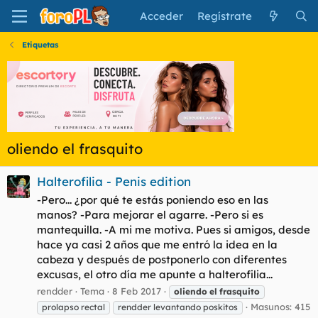
Acceder
Regístrate
Etiquetas
oliendo el frasquito
Halterofilia - Penis edition
-Pero... ¿por qué te estás poniendo eso en las
manos? -Para mejorar el agarre. -Pero si es
mantequilla. -A mi me motiva. Pues si amigos, desde
hace ya casi 2 años que me entró la idea en la
cabeza y después de postponerlo con diferentes
excusas, el otro día me apunte a halterofilia...
rendder
Tema
8 Feb 2017
oliendo
el
frasquito
Masunos: 415
prolapso rectal
rendder levantando poskitos