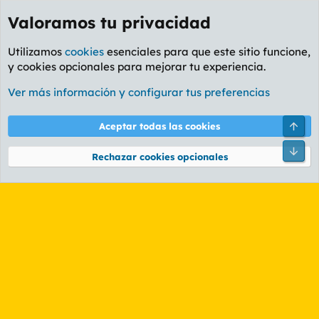
Valoramos tu privacidad
Utilizamos
cookies
esenciales para que este sitio funcione,
y cookies opcionales para mejorar tu experiencia.
Etiquetas
Ver más información y configurar tus preferencias
Cookies
PL OLDSTYLE AMARILLO
Cambiar fuente
Español (ES)
Arri
Aceptar todas las cookies
Contáctanos
Términos y reglas
Política de privacidad
Ayuda
R
Pie
S
Rechazar cookies opcionales
S
®
Community platform by XenForo
© 2010-2026 XenForo Ltd.