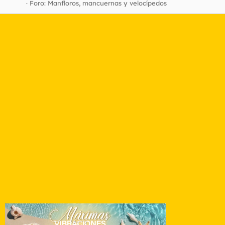
Foro:
Manfloros, mancuernas y velocípedos