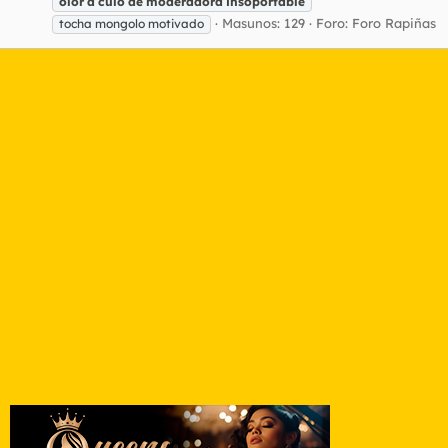
olor
a
culo
de
moderadora
insoportable
Masunos: 129
Foro:
Foro Rapiñas
tocha mongolo motivado