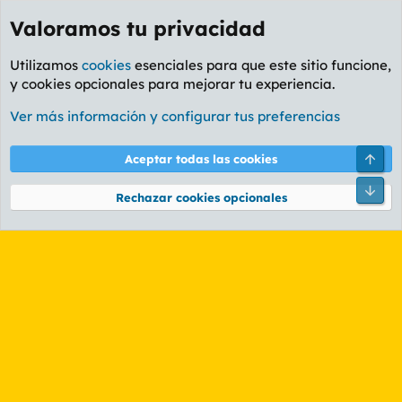
Valoramos tu privacidad
Utilizamos
cookies
esenciales para que este sitio funcione,
y cookies opcionales para mejorar tu experiencia.
Etiquetas
Ver más información y configurar tus preferencias
Cookies
PL OLDSTYLE AMARILLO
Cambiar fuente
Español (ES)
Arri
Aceptar todas las cookies
Contáctanos
Términos y reglas
Política de privacidad
Ayuda
R
Pie
S
Rechazar cookies opcionales
S
®
Community platform by XenForo
© 2010-2026 XenForo Ltd.