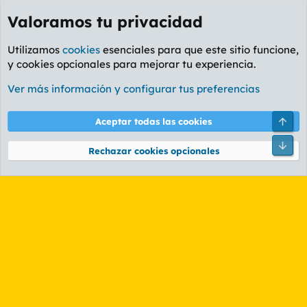
Valoramos tu privacidad
Utilizamos
cookies
esenciales para que este sitio funcione,
y cookies opcionales para mejorar tu experiencia.
Etiquetas
Ver más información y configurar tus preferencias
Cookies
PL OLDSTYLE AMARILLO
Cambiar fuente
Español (ES)
Arri
Aceptar todas las cookies
Contáctanos
Términos y reglas
Política de privacidad
Ayuda
R
Pie
S
Rechazar cookies opcionales
S
®
Community platform by XenForo
© 2010-2026 XenForo Ltd.