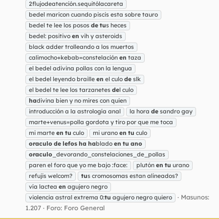
2flujodeatención.sequitólacareta
bedel maricon cuando piscis esta sobre tauro
bedel te lee los posos
de
tu
s heces
bedel: positivo
en
vih y asteroids
black adder trolleando a los muertos
calimocho+kebab=constelación
en
taza
el bedel adivina pollas con la lengua
el bedel leyendo braille
en
el culo
de
slk
el bedel te lee los tarzanetes
de
l culo
ha
divina bien y no mires con quien
introducción a la astrología anal
la hora
de
sandro gay
marte+venus=polla gordota y tiro por que me toca
mi marte
en
tu
culo
mi urano
en
tu
culo
oraculo
de
lefos
ha
ha
blado
en
tu
ano
oraculo
_devorando_constelaciones_de_pollas
paren el foro que yo me bajo :face:
plutón
en
tu
urano
refujis welcom?
tu
s cromosomas estan alineados?
vía lactea
en
agujero negro
Masunos:
violencia astral extrema 0:
tu
agujero negro quiero
1.207
Foro:
Foro General