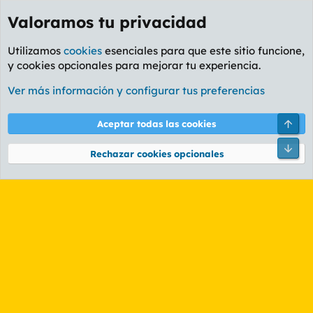
Valoramos tu privacidad
Utilizamos
cookies
esenciales para que este sitio funcione,
y cookies opcionales para mejorar tu experiencia.
Etiquetas
Ver más información y configurar tus preferencias
Cookies
PL OLDSTYLE AMARILLO
Cambiar fuente
Español (ES)
Arri
Aceptar todas las cookies
Contáctanos
Términos y reglas
Política de privacidad
Ayuda
R
Pie
S
Rechazar cookies opcionales
S
®
Community platform by XenForo
© 2010-2026 XenForo Ltd.