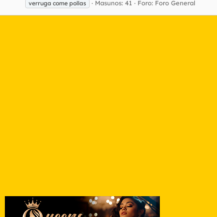
Masunos: 41
Foro:
Foro General
verruga come pollas