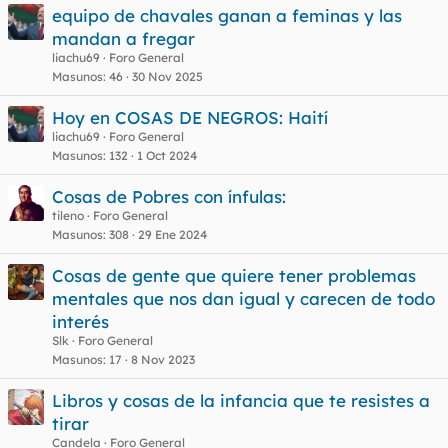
e
equipo de chavales ganan a feminas y las
t
mandan a fregar
a
s
liachu69
Foro General
Masunos
46
30 Nov 2025
Hoy en COSAS DE NEGROS: Haití
liachu69
Foro General
Masunos
132
1 Oct 2024
Cosas de Pobres con ínfulas:
tileno
Foro General
Masunos
308
29 Ene 2024
Cosas de gente que quiere tener problemas
mentales que nos dan igual y carecen de todo
interés
Slk
Foro General
Masunos
17
8 Nov 2023
Libros y cosas de la infancia que te resistes a
tirar
Candela
Foro General