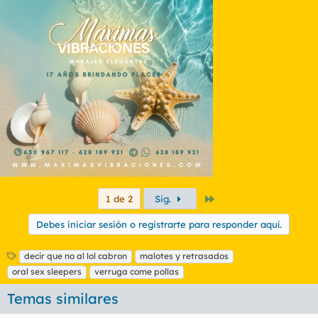
Último
1 de 2
Sig.
Debes iniciar sesión o registrarte para responder aquí.
E
decir que no al lol cabron
malotes y retrasados
t
oral sex sleepers
verruga come pollas
i
q
Temas similares
u