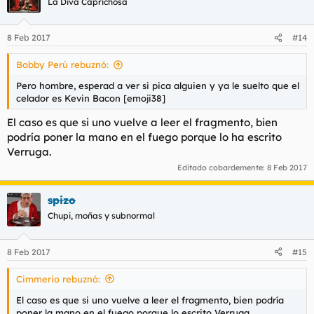
La Diva Caprichosa
que se le venía encima, literalmente. Cuando oyó nuestros
gritos ya era tarde para reaccionar y el carro le arrasó de lleno.
8 Feb 2017
#14
Homicidio. Salvo el colega que hizo de señuelo, todos fuimos a
parar al reformatorio. Y como el bebé que, después de tirar el
Bobby Perú rebuznó:
juguete al suelo a ver qué pasa, llora porque comprende que el
Pero hombre, esperad a ver si pica alguien y ya le suelto que el
juguete se ha roto y no se puede arreglar, nosotros lloramos
celador es Kevin Bacon [emoji38]
porque sentimos en nuestras almas cómo habíamos hecho
añicos por completo nuestra libertad.
El caso es que si uno vuelve a leer el fragmento, bien
podría poner la mano en el fuego porque lo ha escrito
Y ni siquiera sabíamos aún el infierno que teníamos por
Verruga.
delante. Cuando entré a la reclusión y aún estaba asimilando
lo duro que iba a ser mi estancia en el centro, ocurrió lo peor.
Editado cobardemente:
8 Feb 2017
La primera noche que oí abrirse el cerrojo de mi cuarto no
comprendí que pasaba. Era un celador. Sonreía.
spizo
Chupi, moñas y subnormal
8 Feb 2017
#15
Cimmerio rebuznó:
El caso es que si uno vuelve a leer el fragmento, bien podría
poner la mano en el fuego porque lo escrito Verruga.