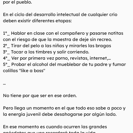
por el pueblo.
t
o
e
m
En el ciclo del desarrollo intelectual de cualquier crío
a
deben existir diferentes etapas:
1º_ Hablar en clase con el compañero y pasarse notitas
con el riesgo de que la maestra de deje sin recreo.
2º_ Tirar del pelo a las niñas y mirarles las bragas
3º_ Tocar a los timbres y salir corriendo.
4º_ Ver por primera vez porno, revistas, internet,...
5º_ Probar el alcohol del mueblebar de tu padre y fumar
colillas "like a boss"
...
No tiene por que ser en ese orden.
Pero llega un momento en el que todo eso sabe a poco y
la energía juvenil debe desahogarse por algún lado.
En ese momento es cuando ocurren las grandes
anécdotas que uno recordará toda la vida.