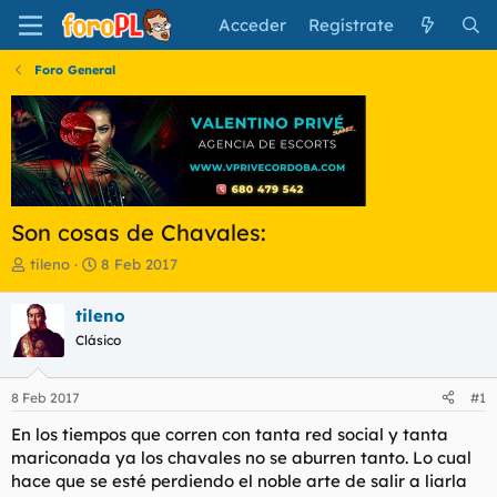
Acceder
Regístrate
Foro General
Son cosas de Chavales:
I
F
tileno
8 Feb 2017
n
e
i
c
tileno
c
h
Clásico
i
a
a
d
d
e
8 Feb 2017
#1
o
i
r
n
En los tiempos que corren con tanta red social y tanta
d
i
mariconada ya los chavales no se aburren tanto. Lo cual
e
c
hace que se esté perdiendo el noble arte de salir a liarla
l
i