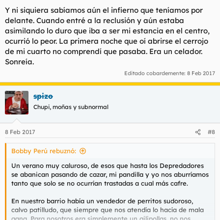
Y ni siquiera sabíamos aún el infierno que teníamos por
delante. Cuando entré a la reclusión y aún estaba
asimilando lo duro que iba a ser mi estancia en el centro,
ocurrió lo peor. La primera noche que oí abrirse el cerrojo
de mi cuarto no comprendí que pasaba. Era un celador.
Sonreía.
Editado cobardemente:
8 Feb 2017
spizo
Chupi, moñas y subnormal
8 Feb 2017
#8
Bobby Perú rebuznó:
Un verano muy caluroso, de esos que hasta los Depredadores
se abanican pasando de cazar, mi pandilla y yo nos aburríamos
tanto que solo se no ocurrían trastadas a cual más cafre.
En nuestro barrio había un vendedor de perritos sudoroso,
calvo patilludo, que siempre que nos atendía lo hacía de mala
gana. Para nosotros era simplemente un gilipollas, no nos