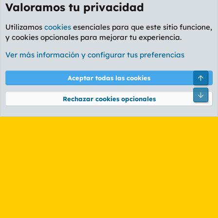
Valoramos tu privacidad
Utilizamos
cookies
esenciales para que este sitio funcione,
y cookies opcionales para mejorar tu experiencia.
Foro General
Ver más información y configurar tus preferencias
Cookies
PL OLDSTYLE AMARILLO
Cambiar fuente
Español (ES)
Arri
Aceptar todas las cookies
Contáctanos
Términos y reglas
Política de privacidad
Ayuda
R
Pie
S
Rechazar cookies opcionales
S
®
Community platform by XenForo
© 2010-2026 XenForo Ltd.