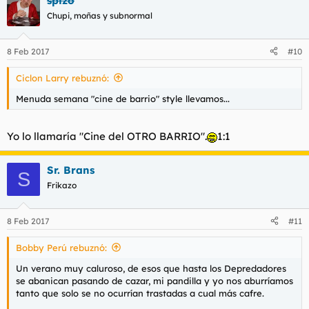
spizo
en nuestras almas cómo habíamos hecho añicos por completo
Chupi, moñas y subnormal
nuestra libertad.
Y ni siquiera sabíamos aún el infierno que teníamos por
8 Feb 2017
#10
delante. Cuando entré a la reclusión y aún estaba asimilando
lo duro que iba a ser mi estancia en el centro, ocurrió lo peor.
Ciclon Larry rebuznó:
La primera noche que oí abrirse el cerrojo de mi cuarto no
Menuda semana "cine de barrio" style llevamos...
comprendí que pasaba. Era un celador. Sonreía.
Yo lo llamaría "Cine del OTRO BARRIO".
1:1
Sr. Brans
S
Frikazo
8 Feb 2017
#11
Bobby Perú rebuznó:
Un verano muy caluroso, de esos que hasta los Depredadores
se abanican pasando de cazar, mi pandilla y yo nos aburríamos
tanto que solo se no ocurrían trastadas a cual más cafre.