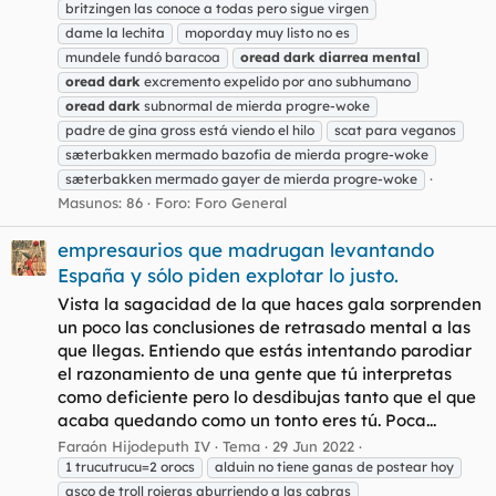
britzingen las conoce a todas pero sigue virgen
dame la lechita
moporday muy listo no es
mundele fundó baracoa
oread
dark
diarrea
mental
oread
dark
excremento expelido por ano subhumano
oread
dark
subnormal de mierda progre-woke
padre de gina gross está viendo el hilo
scat para veganos
sæterbakken mermado bazofia de mierda progre-woke
sæterbakken mermado gayer de mierda progre-woke
Masunos: 86
Foro:
Foro General
empresaurios que madrugan levantando
España y sólo piden explotar lo justo.
Vista la sagacidad de la que haces gala sorprenden
un poco las conclusiones de retrasado mental a las
que llegas. Entiendo que estás intentando parodiar
el razonamiento de una gente que tú interpretas
como deficiente pero lo desdibujas tanto que el que
acaba quedando como un tonto eres tú. Poca...
Faraón Hijodeputh IV
Tema
29 Jun 2022
1 trucutrucu=2 orocs
alduin no tiene ganas de postear hoy
asco de troll rojeras aburriendo a las cabras