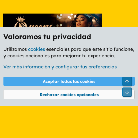
Valoramos tu privacidad
Utilizamos
cookies
esenciales para que este sitio funcione,
y cookies opcionales para mejorar tu experiencia.
Etiquetas
Ver más información y configurar tus preferencias
Cookies
PL OLDSTYLE AMARILLO
Cambiar fuente
Español (ES)
Arri
Aceptar todas las cookies
Contáctanos
Términos y reglas
Política de privacidad
Ayuda
R
Pie
S
Rechazar cookies opcionales
S
®
Community platform by XenForo
© 2010-2026 XenForo Ltd.