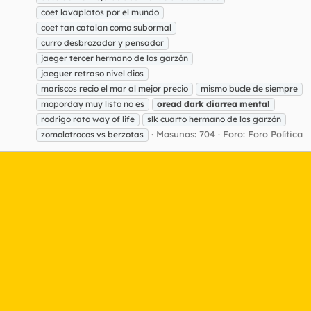
coet lavaplatos por el mundo
coet tan catalan como subormal
curro desbrozador y pensador
jaeger tercer hermano de los garzón
jaeguer retraso nivel dios
mariscos recio el mar al mejor precio
mismo bucle de siempre
moporday muy listo no es
oread
dark
diarrea
mental
rodrigo rato way of life
slk cuarto hermano de los garzón
Masunos: 704
Foro:
Foro Política
zomolotrocos vs berzotas