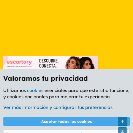
Valoramos tu privacidad
Utilizamos
cookies
esenciales para que este sitio funcione,
y cookies opcionales para mejorar tu experiencia.
Etiquetas
Ver más información y configurar tus preferencias
Cookies
PL OLDSTYLE AMARILLO
Cambiar fuente
Español (ES)
Arri
Aceptar todas las cookies
Contáctanos
Términos y reglas
Política de privacidad
Ayuda
R
Pie
S