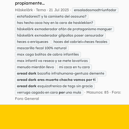
propiamente...
Häskelärk
Tema
21 Jul 2023
ensaladasmodtriunfador
estafadores!!! y la camiseta del osasuna?
has hecho caca hoy en la cara de haskleklan?
häskelärk exmoderador afán de protagonismo monguer
häskelärk exmoderador gilipollas poser censurador
heces o enriqueces
hoces del cabriel<<heces fecales
mascarilla fecal 100% natural
max caga bolitas de cabra infantiles
max infantil va reseco y se mete lavativas
menudo mierdón llevo
mi caca en tu cara
oread
dark
bazofia infrahumana-gentuza demente
oread
dark
eres
muerta
chacha
vamos
por
ti
oread
dark
esquizofrenico de tags sin gracia
Masunos: 85
Foro:
verruga cagado en cara
por
una mula
Foro General