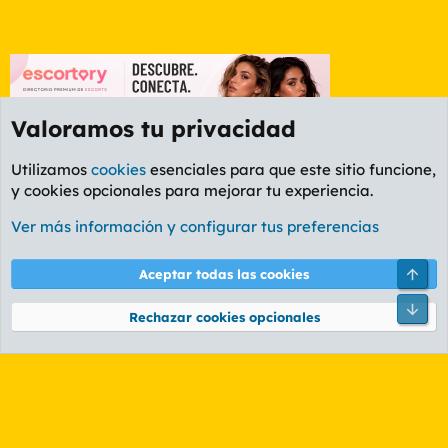
Valoramos tu privacidad
Utilizamos
cookies
esenciales para que este sitio funcione,
y cookies opcionales para mejorar tu experiencia.
Etiquetas
Ver más información y configurar tus preferencias
Cookies
PL OLDSTYLE AMARILLO
Cambiar fuente
Español (ES)
Arri
Aceptar todas las cookies
Contáctanos
Términos y reglas
Política de privacidad
Ayuda
R
Pie
S
Rechazar cookies opcionales
S
®
Community platform by XenForo
© 2010-2026 XenForo Ltd.