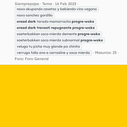
Siemprepajas
Tema
16 Feb 2023
naxo okupando casetas y bebiendo vino vegano
naxo sanchez gordillo
oread
dark
tarado mamarracho
progre-woke
oread
dark
travesti
repugnante
progre-woke
saeterbakken saco mierda demente
progre-woke
saeterbakken saco mierda subnormal
progre-woke
veluga tu picha muy glande pa chinita
Masunos: 23
verruga folla ano a carradine y saca mierda
Foro:
Foro General