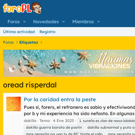
Foros
Novedades
Miembros
Última actividad
Registro
Foros
Etiquetas
oread risperdal
Por la caridad entra la peste
Pues sí, forers, el refranero es sabio y efectiviw
por b y mi experiencia ha sido nefasta. En algunas
dakilla
Tema
4 Ene 2023
1. sureño es clon de naxo lolololo
dakilla guarra barata de postin
dakilla subnormal y puta a
max necesita pa una tv de 85" tírate el rollo
max necesita p