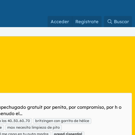
Acceder
Regístrate
Buscar
e apechugado gratuit por penita, por compromiso, por h o
enudo el...
los 40..50..60..70
britzingen con gorrito de hélice
le
max necesita limpieza de pito
l me cago en tu puta madre
oread
risperdal