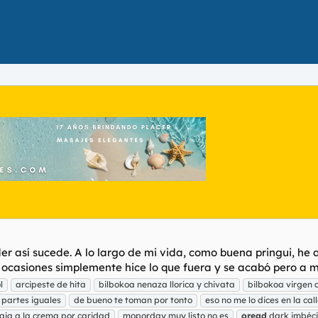
onder así sucede. A lo largo de mi vida, como buena pringui, h
 ocasiones simplemente hice lo que fuera y se acabó pero a m
l
arcipeste de hita
bilbokoa nenaza llorica y chivata
bilbokoa virgen a 
 partes iguales
de bueno te toman por tonto
eso no me lo dices en la cal
aja a la crema por caridad
moporday muy listo no es
oread
dark imbéci