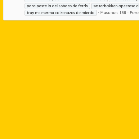
para peste la del sobaco de ferris
sæterbakken apestoso 
Masunos: 138
Foro
troy mc merma calzonazos de mierda