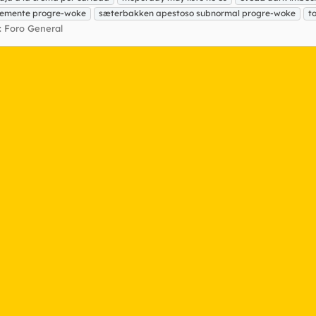
demente progre-woke
sæterbakken apestoso subnormal progre-woke
t
:
Foro General