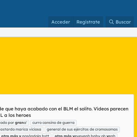
Acceder
Regístrate
Buscar
ede que haya acabado con el BLM el solito. Vídeos parecen
L a los heroes
'todo por
gran
a'
curro cansino de guerra
bastardo marica viciosa
general de sus ejércitos de cromosomas
otro
más
y
gosándola bstt
otro
más
y
eyeyeah baby oh
y
eah