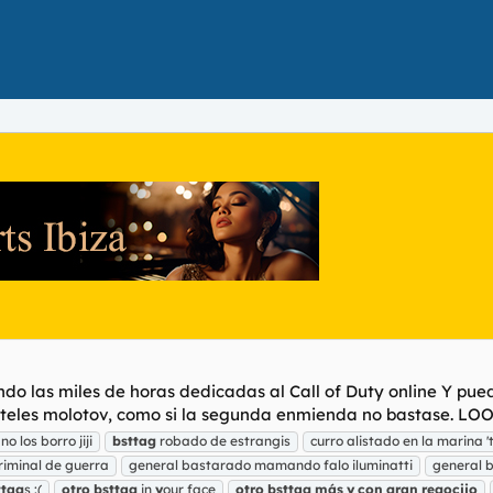
ando las miles de horas dedicadas al Call of Duty online Y pu
ócteles molotov, como si la segunda enmienda no bastase. LOO
no los borro jiji
bsttag
robado de estrangis
curro alistado en la marina 
riminal de guerra
general bastarado mamando falo iluminatti
general 
ttag
s :(
otro
bsttag
in
y
our face
otro
bsttag
más
y
con
gran
regocijo