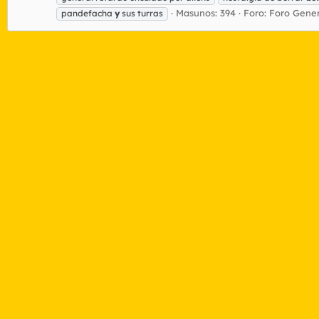
Masunos: 394
Foro:
Foro Gener
pandefacha
y
sus turras