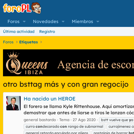
Foros
Novedades
Miembros
Última actividad
Registro
Foros
Etiquetas
otro bsttag más y con gran regocijo
Ha nacido un HEROE
El forero se llama Kyle Rittenhouse. Aquí amortiz
demostrar que antes de liarse a tiros le lanzan c
general bastardo
Tema
27 Ago 2020
bstt vuelve que
y
a 
curro
con
decorado
con
rango de subnormal
currojimenez c
general retardo enculado por aliens
nostalgia de borrar
bs