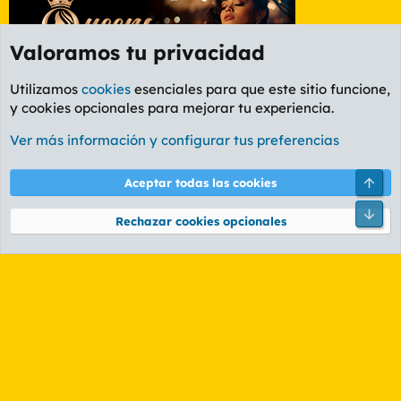
Valoramos tu privacidad
Utilizamos
cookies
esenciales para que este sitio funcione,
y cookies opcionales para mejorar tu experiencia.
Etiquetas
Ver más información y configurar tus preferencias
Cookies
PL OLDSTYLE AMARILLO
Cambiar fuente
Español (ES)
Arri
Aceptar todas las cookies
Contáctanos
Términos y reglas
Política de privacidad
Ayuda
R
Pie
S
Rechazar cookies opcionales
S
®
Community platform by XenForo
© 2010-2026 XenForo Ltd.