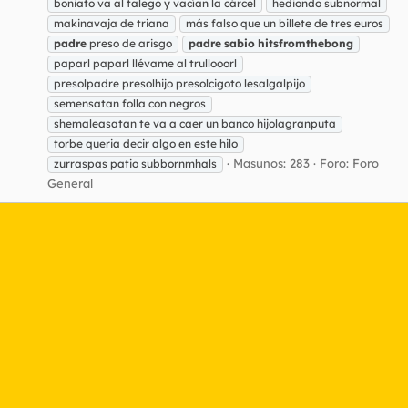
boniato va al talego y vacían la cárcel
hediondo subnormal
makinavaja de triana
más falso que un billete de tres euros
padre
preso de arisgo
padre
sabio
hitsfromthebong
paparl paparl llévame al trullooorl
presolpadre presolhijo presolcigoto lesalgalpijo
semensatan folla con negros
shemaleasatan te va a caer un banco hijolagranputa
torbe queria decir algo en este hilo
Masunos: 283
Foro:
Foro
zurraspas patio subbornmhals
General