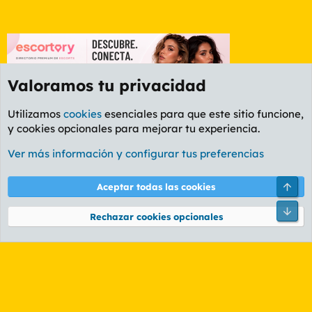
Valoramos tu privacidad
Utilizamos
cookies
esenciales para que este sitio funcione,
y cookies opcionales para mejorar tu experiencia.
Etiquetas
Ver más información y configurar tus preferencias
Cookies
PL OLDSTYLE AMARILLO
Cambiar fuente
Español (ES)
Arri
Aceptar todas las cookies
Contáctanos
Términos y reglas
Política de privacidad
Ayuda
R
Pie
S
Rechazar cookies opcionales
S
®
Community platform by XenForo
© 2010-2026 XenForo Ltd.