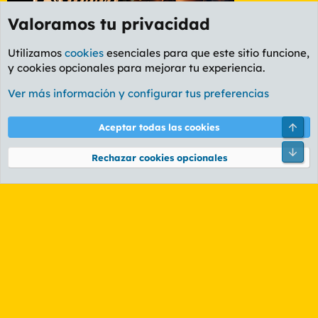
Valoramos tu privacidad
Utilizamos
cookies
esenciales para que este sitio funcione,
y cookies opcionales para mejorar tu experiencia.
Etiquetas
Ver más información y configurar tus preferencias
Cookies
PL OLDSTYLE AMARILLO
Cambiar fuente
Español (ES)
Arri
Aceptar todas las cookies
Contáctanos
Términos y reglas
Política de privacidad
Ayuda
R
Pie
S
Rechazar cookies opcionales
S
®
Community platform by XenForo
© 2010-2026 XenForo Ltd.