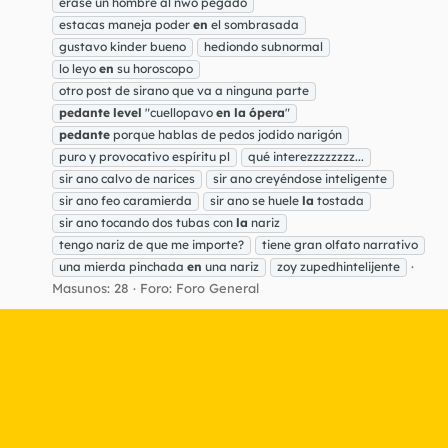
erase un hombre al nwo pegado
estacas maneja poder
en
el sombrasada
gustavo kinder bueno
hediondo subnormal
lo leyo
en
su horoscopo
otro post de sirano que va a ninguna parte
pedante
level
"cuellopavo
en
la
ópera
"
pedante
porque hablas de pedos jodido narigón
puro y provocativo espíritu pl
qué interezzzzzzzz...
sir ano calvo de narices
sir ano creyéndose inteligente
sir ano feo caramierda
sir ano se huele
la
tostada
sir ano tocando dos tubas con
la
nariz
tengo nariz de que me importe?
tiene gran olfato narrativo
una mierda pinchada
en
una nariz
zoy zupedhintelijente
Masunos: 28
Foro:
Foro General