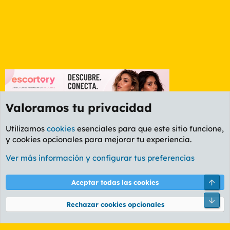
Valoramos tu privacidad
Utilizamos
cookies
esenciales para que este sitio funcione,
y cookies opcionales para mejorar tu experiencia.
Etiquetas
Ver más información y configurar tus preferencias
Cookies
PL OLDSTYLE AMARILLO
Cambiar fuente
Español (ES)
Arri
Aceptar todas las cookies
Contáctanos
Términos y reglas
Política de privacidad
Ayuda
R
Pie
S
Rechazar cookies opcionales
S
®
Community platform by XenForo
© 2010-2026 XenForo Ltd.